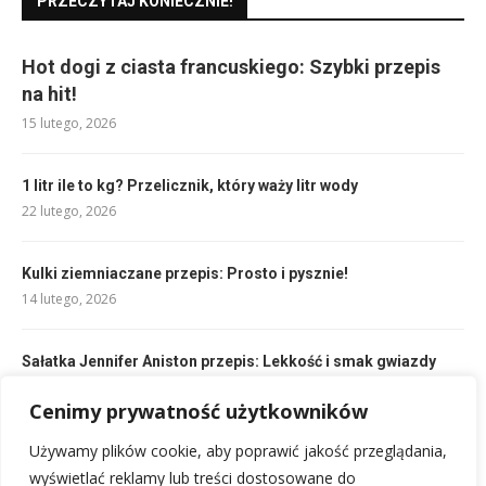
PRZECZYTAJ KONIECZNIE!
Hot dogi z ciasta francuskiego: Szybki przepis
na hit!
15 lutego, 2026
1 litr ile to kg? Przelicznik, który waży litr wody
22 lutego, 2026
Kulki ziemniaczane przepis: Prosto i pysznie!
14 lutego, 2026
Sałatka Jennifer Aniston przepis: Lekkość i smak gwiazdy
15 lutego, 2026
Cenimy prywatność użytkowników
Chleb na maślance przepis: Idealny dla każdego miłośnika
Używamy plików cookie, aby poprawić jakość przeglądania,
wypieków
wyświetlać reklamy lub treści dostosowane do