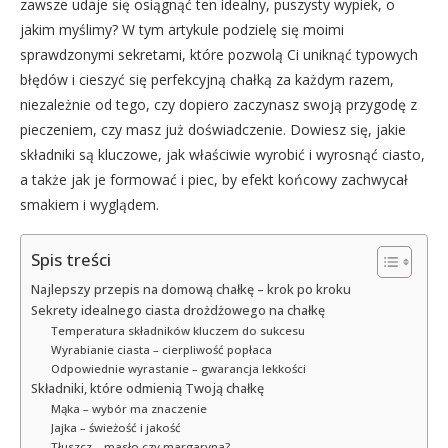
zawsze udaje się osiągnąć ten idealny, puszysty wypiek, o
jakim myślimy? W tym artykule podzielę się moimi
sprawdzonymi sekretami, które pozwolą Ci uniknąć typowych
błędów i cieszyć się perfekcyjną chałką za każdym razem,
niezależnie od tego, czy dopiero zaczynasz swoją przygodę z
pieczeniem, czy masz już doświadczenie. Dowiesz się, jakie
składniki są kluczowe, jak właściwie wyrobić i wyrosnąć ciasto,
a także jak je formować i piec, by efekt końcowy zachwycał
smakiem i wyglądem.
Spis treści
Najlepszy przepis na domową chałkę – krok po kroku
Sekrety idealnego ciasta drożdżowego na chałkę
Temperatura składników kluczem do sukcesu
Wyrabianie ciasta – cierpliwość popłaca
Odpowiednie wyrastanie – gwarancja lekkości
Składniki, które odmienią Twoją chałkę
Mąka – wybór ma znaczenie
Jajka – świeżość i jakość
Tłuszcz – masło czy margaryna?