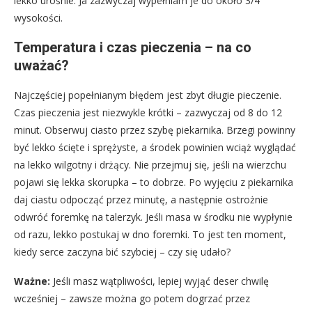
lekko urośnie. Ja zazwyczaj wypełniam je do około 3/4
wysokości.
Temperatura i czas pieczenia – na co
uważać?
Najczęściej popełnianym błędem jest zbyt długie pieczenie.
Czas pieczenia jest niezwykle krótki – zazwyczaj od 8 do 12
minut. Obserwuj ciasto przez szybę piekarnika. Brzegi powinny
być lekko ścięte i sprężyste, a środek powinien wciąż wyglądać
na lekko wilgotny i drżący. Nie przejmuj się, jeśli na wierzchu
pojawi się lekka skorupka – to dobrze. Po wyjęciu z piekarnika
daj ciastu odpocząć przez minutę, a następnie ostrożnie
odwróć foremkę na talerzyk. Jeśli masa w środku nie wypłynie
od razu, lekko postukaj w dno foremki. To jest ten moment,
kiedy serce zaczyna bić szybciej – czy się udało?
Ważne:
Jeśli masz wątpliwości, lepiej wyjąć deser chwilę
wcześniej – zawsze można go potem dogrzać przez