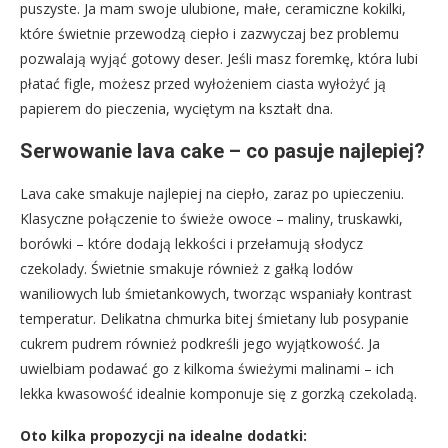
puszyste. Ja mam swoje ulubione, małe, ceramiczne kokilki,
które świetnie przewodzą ciepło i zazwyczaj bez problemu
pozwalają wyjąć gotowy deser. Jeśli masz foremkę, która lubi
płatać figle, możesz przed wyłożeniem ciasta wyłożyć ją
papierem do pieczenia, wyciętym na kształt dna.
Serwowanie lava cake – co pasuje najlepiej?
Lava cake smakuje najlepiej na ciepło, zaraz po upieczeniu.
Klasyczne połączenie to świeże owoce – maliny, truskawki,
borówki – które dodają lekkości i przełamują słodycz
czekolady. Świetnie smakuje również z gałką lodów
waniliowych lub śmietankowych, tworząc wspaniały kontrast
temperatur. Delikatna chmurka bitej śmietany lub posypanie
cukrem pudrem również podkreśli jego wyjątkowość. Ja
uwielbiam podawać go z kilkoma świeżymi malinami – ich
lekka kwasowość idealnie komponuje się z gorzką czekoladą.
Oto kilka propozycji na idealne dodatki: