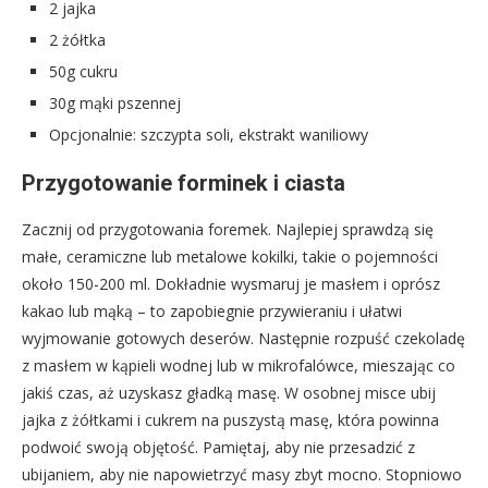
2 jajka
2 żółtka
50g cukru
30g mąki pszennej
Opcjonalnie: szczypta soli, ekstrakt waniliowy
Przygotowanie forminek i ciasta
Zacznij od przygotowania foremek. Najlepiej sprawdzą się
małe, ceramiczne lub metalowe kokilki, takie o pojemności
około 150-200 ml. Dokładnie wysmaruj je masłem i oprósz
kakao lub mąką – to zapobiegnie przywieraniu i ułatwi
wyjmowanie gotowych deserów. Następnie rozpuść czekoladę
z masłem w kąpieli wodnej lub w mikrofalówce, mieszając co
jakiś czas, aż uzyskasz gładką masę. W osobnej misce ubij
jajka z żółtkami i cukrem na puszystą masę, która powinna
podwoić swoją objętość. Pamiętaj, aby nie przesadzić z
ubijaniem, aby nie napowietrzyć masy zbyt mocno. Stopniowo