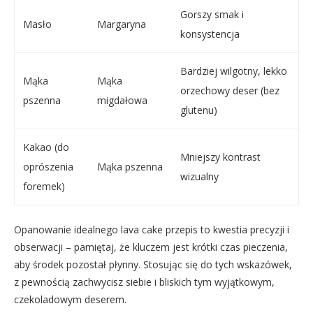
Gorszy smak i
Masło
Margaryna
konsystencja
Bardziej wilgotny, lekko
Mąka
Mąka
orzechowy deser (bez
pszenna
migdałowa
glutenu)
Kakao (do
Mniejszy kontrast
oprószenia
Mąka pszenna
wizualny
foremek)
Opanowanie idealnego lava cake przepis to kwestia precyzji i
obserwacji – pamiętaj, że kluczem jest krótki czas pieczenia,
aby środek pozostał płynny. Stosując się do tych wskazówek,
z pewnością zachwycisz siebie i bliskich tym wyjątkowym,
czekoladowym deserem.