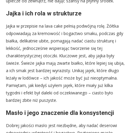
upiecze od zewnątrz, nie dając szansy na płynny środek.
Jajka i ich rola w strukturze
Jajka w przepisie na lava cake pełnią podwójną rolę. Żółtka
odpowiadają za kremowość i bogactwo smaku, podczas gdy
białka, delikatnie ubite, pomagają nadać ciastu strukturę i
lekkość, jednocześnie wspierając tworzenie się tej
charakterystycznej otoczki. Kluczowe jest, aby jajka były
świeże. Świeże jajka mają zwarte białko, które lepiej się ubija,
a ich smak jest bardziej wyrazisty. Unikaj jajek, które długo
leżały w lodówce – ich jakość może być już nieoptymalna.
Pamiętam, jak kiedyś użyłem jajek, które miały już kilka
tygodni i efekt był daleki od oczekiwanego – ciasto było
bardziej zbite niż puszyste.
Masło i jego znaczenie dla konsystencji
Dobrej jakości masło jest niezbędne, aby nadać deserowi
odpowiednią wilgotność i bogactwo. Roztopione masło,