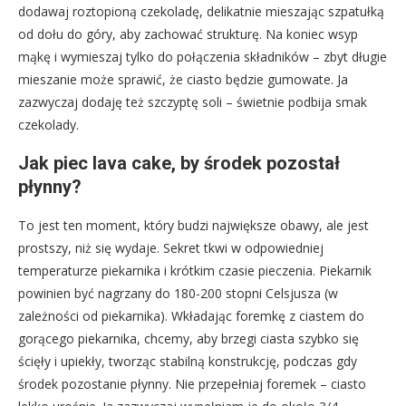
dodawaj roztopioną czekoladę, delikatnie mieszając szpatułką
od dołu do góry, aby zachować strukturę. Na koniec wsyp
mąkę i wymieszaj tylko do połączenia składników – zbyt długie
mieszanie może sprawić, że ciasto będzie gumowate. Ja
zazwyczaj dodaję też szczyptę soli – świetnie podbija smak
czekolady.
Jak piec lava cake, by środek pozostał
płynny?
To jest ten moment, który budzi największe obawy, ale jest
prostszy, niż się wydaje. Sekret tkwi w odpowiedniej
temperaturze piekarnika i krótkim czasie pieczenia. Piekarnik
powinien być nagrzany do 180-200 stopni Celsjusza (w
zależności od piekarnika). Wkładając foremkę z ciastem do
gorącego piekarnika, chcemy, aby brzegi ciasta szybko się
ścięły i upiekły, tworząc stabilną konstrukcję, podczas gdy
środek pozostanie płynny. Nie przepełniaj foremek – ciasto