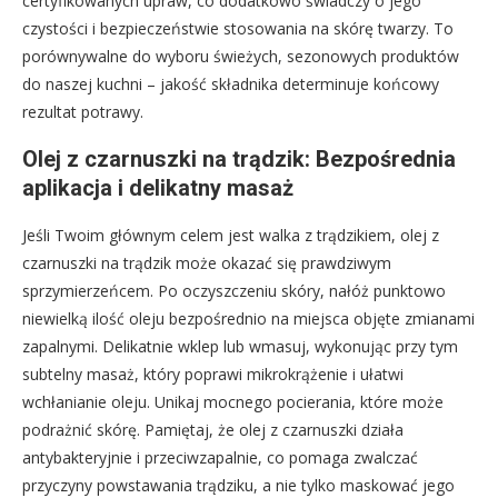
certyfikowanych upraw, co dodatkowo świadczy o jego
czystości i bezpieczeństwie stosowania na skórę twarzy. To
porównywalne do wyboru świeżych, sezonowych produktów
do naszej kuchni – jakość składnika determinuje końcowy
rezultat potrawy.
Olej z czarnuszki na trądzik: Bezpośrednia
aplikacja i delikatny masaż
Jeśli Twoim głównym celem jest walka z trądzikiem, olej z
czarnuszki na trądzik może okazać się prawdziwym
sprzymierzeńcem. Po oczyszczeniu skóry, nałóż punktowo
niewielką ilość oleju bezpośrednio na miejsca objęte zmianami
zapalnymi. Delikatnie wklep lub wmasuj, wykonując przy tym
subtelny masaż, który poprawi mikrokrążenie i ułatwi
wchłanianie oleju. Unikaj mocnego pocierania, które może
podrażnić skórę. Pamiętaj, że olej z czarnuszki działa
antybakteryjnie i przeciwzapalnie, co pomaga zwalczać
przyczyny powstawania trądziku, a nie tylko maskować jego