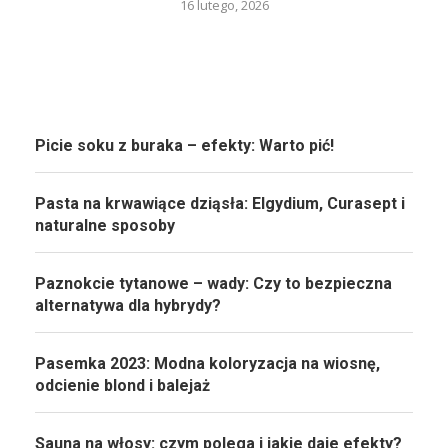
16 lutego, 2026
Picie soku z buraka – efekty: Warto pić!
Pasta na krwawiące dziąsła: Elgydium, Curasept i
naturalne sposoby
Paznokcie tytanowe – wady: Czy to bezpieczna
alternatywa dla hybrydy?
Pasemka 2023: Modna koloryzacja na wiosnę,
odcienie blond i balejaż
Sauna na włosy: czym polega i jakie daje efekty?