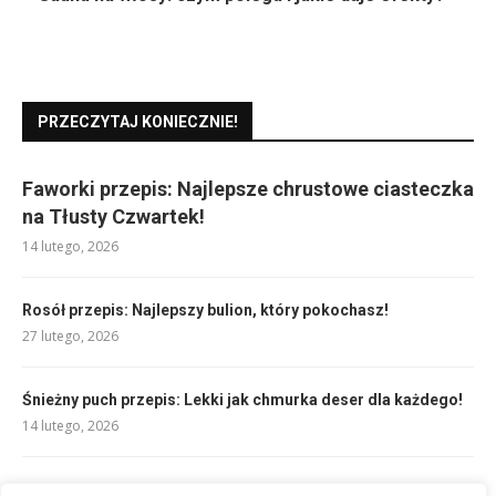
PRZECZYTAJ KONIECZNIE!
Faworki przepis: Najlepsze chrustowe ciasteczka
na Tłusty Czwartek!
14 lutego, 2026
Rosół przepis: Najlepszy bulion, który pokochasz!
27 lutego, 2026
Śnieżny puch przepis: Lekki jak chmurka deser dla każdego!
14 lutego, 2026
Panna cotta przepis: Krótki, prosty i zawsze udany deser!