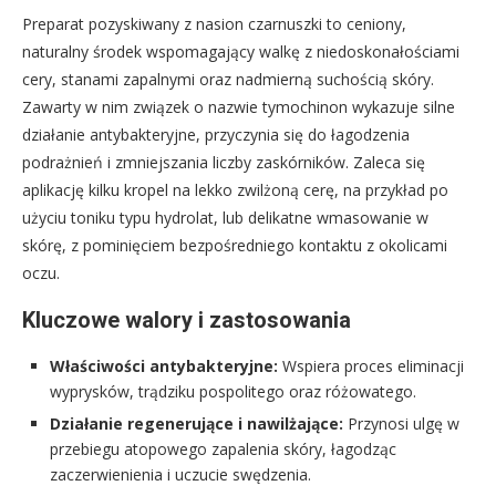
Preparat pozyskiwany z nasion czarnuszki to ceniony,
naturalny środek wspomagający walkę z niedoskonałościami
cery, stanami zapalnymi oraz nadmierną suchością skóry.
Zawarty w nim związek o nazwie tymochinon wykazuje silne
działanie antybakteryjne, przyczynia się do łagodzenia
podrażnień i zmniejszania liczby zaskórników. Zaleca się
aplikację kilku kropel na lekko zwilżoną cerę, na przykład po
użyciu toniku typu hydrolat, lub delikatne wmasowanie w
skórę, z pominięciem bezpośredniego kontaktu z okolicami
oczu.
Kluczowe walory i zastosowania
Właściwości antybakteryjne:
Wspiera proces eliminacji
wyprysków, trądziku pospolitego oraz różowatego.
Działanie regenerujące i nawilżające:
Przynosi ulgę w
przebiegu atopowego zapalenia skóry, łagodząc
zaczerwienienia i uczucie swędzenia.