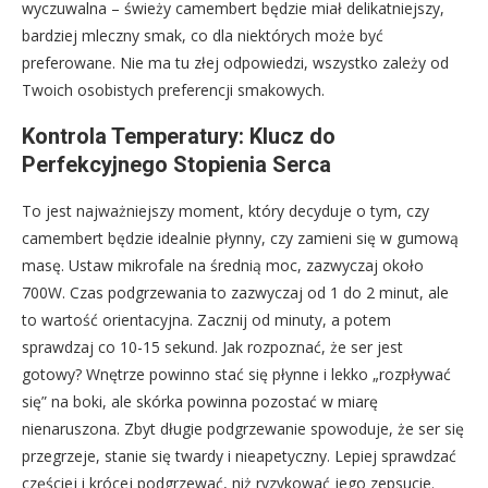
wyczuwalna – świeży camembert będzie miał delikatniejszy,
bardziej mleczny smak, co dla niektórych może być
preferowane. Nie ma tu złej odpowiedzi, wszystko zależy od
Twoich osobistych preferencji smakowych.
Kontrola Temperatury: Klucz do
Perfekcyjnego Stopienia Serca
To jest najważniejszy moment, który decyduje o tym, czy
camembert będzie idealnie płynny, czy zamieni się w gumową
masę. Ustaw mikrofale na średnią moc, zazwyczaj około
700W. Czas podgrzewania to zazwyczaj od 1 do 2 minut, ale
to wartość orientacyjna. Zacznij od minuty, a potem
sprawdzaj co 10-15 sekund. Jak rozpoznać, że ser jest
gotowy? Wnętrze powinno stać się płynne i lekko „rozpływać
się” na boki, ale skórka powinna pozostać w miarę
nienaruszona. Zbyt długie podgrzewanie spowoduje, że ser się
przegrzeje, stanie się twardy i nieapetyczny. Lepiej sprawdzać
częściej i krócej podgrzewać, niż ryzykować jego zepsucie.