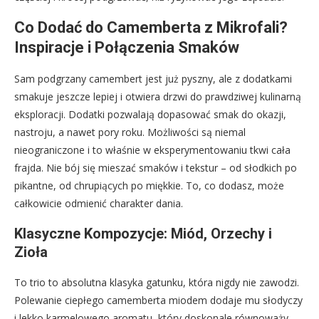
Co Dodać do Camemberta z Mikrofali?
Inspiracje i Połączenia Smaków
Sam podgrzany camembert jest już pyszny, ale z dodatkami
smakuje jeszcze lepiej i otwiera drzwi do prawdziwej kulinarną
eksploracji. Dodatki pozwalają dopasować smak do okazji,
nastroju, a nawet pory roku. Możliwości są niemal
nieograniczone i to właśnie w eksperymentowaniu tkwi cała
frajda. Nie bój się mieszać smaków i tekstur – od słodkich po
pikantne, od chrupiących po miękkie. To, co dodasz, może
całkowicie odmienić charakter dania.
Klasyczne Kompozycje: Miód, Orzechy i
Zioła
To trio to absolutna klasyka gatunku, która nigdy nie zawodzi.
Polewanie ciepłego camemberta miodem dodaje mu słodyczy
i lekko karmelowego aromatu, który doskonale równoważy