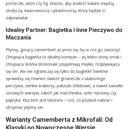
porzeczki, wiśni czy fig. Ważne, aby znaleźć balans między
słodyczą, kwasowością i pikantnością, który będzie Ci
odpowiadał.
Idealny Partner: Bagietka i Inne Pieczywo do
Maczania
Płynny, gorący camembert aż prosi się, by w coś go zanurzyć.
Chrupiąca bagietka to idealny kompan – jej lekko słony smak i
chrupiąca skórka doskonale uzupełniają miękki, rozpływający
się ser. Ale nie ograniczaj się tylko do bagietki! Świetnie
sprawdzą się również świeże grzaneczki z ulubionego
pieczywa, cienkie krakersy, paluszki chlebowe, a nawet kawałki
surowych warzyw, takich jak marchewka, seler naciowy czy
papryka. Kluczem jest tekstura – coś, co pozwoli nabrać i
utrzymać płynny ser.
Warianty Camemberta z Mikrofali: Od
Klasyki po Nowoczesne Wersje