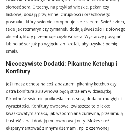
słoność sera. Orzechy, na przykład włoskie, pekan czy
laskowe, dodają przyjemnej chrupkości i orzechowego
posmaku, który świetnie komponuje się z serem. Świeże zioła,
takie jak rozmaryn czy tymianek, dodają świeżości i ziołowego
akcentu, który przełamuje ciężkość sera. Wystarczy posypać
lub polać ser już po wyjęciu z mikrofali, aby uzyskać pełnię
smaku.
Nieoczywiste Dodatki: Pikantne Ketchup i
Konfitury
Jeśli masz ochotę na coś z pazurem, pikantny ketchup czy
ostra konfitura żurawinowa będą strzałem w dziesiątkę.
Pikantność świetnie podkreśla smak sera, dodając mu głębi i
wyrazistości. Konfitury owocowe, zwłaszcza te o lekko
kwaskowatym smaku, jak wspomniana żurawina, przełamują
tłustość sera i dodają mu owocowej nuty. Możesz też
eksperymentować z innymi dżemami, np. z czerwonej