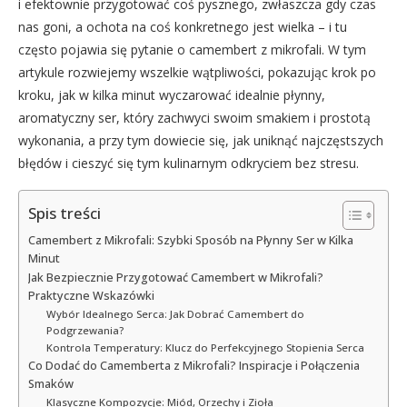
i efektownie przygotować coś pysznego, zwłaszcza gdy czas
nas goni, a ochota na coś konkretnego jest wielka – i tu
często pojawia się pytanie o camembert z mikrofali. W tym
artykule rozwiejemy wszelkie wątpliwości, pokazując krok po
kroku, jak w kilka minut wyczarować idealnie płynny,
aromatyczny ser, który zachwyci swoim smakiem i prostotą
wykonania, a przy tym dowiecie się, jak uniknąć najczęstszych
błędów i cieszyć się tym kulinarnym odkryciem bez stresu.
Spis treści
Camembert z Mikrofali: Szybki Sposób na Płynny Ser w Kilka
Minut
Jak Bezpiecznie Przygotować Camembert w Mikrofali?
Praktyczne Wskazówki
Wybór Idealnego Serca: Jak Dobrać Camembert do
Podgrzewania?
Kontrola Temperatury: Klucz do Perfekcyjnego Stopienia Serca
Co Dodać do Camemberta z Mikrofali? Inspiracje i Połączenia
Smaków
Klasyczne Kompozycje: Miód, Orzechy i Zioła