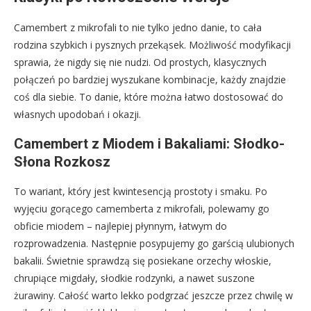
Camembert z mikrofali to nie tylko jedno danie, to cała
rodzina szybkich i pysznych przekąsek. Możliwość modyfikacji
sprawia, że nigdy się nie nudzi. Od prostych, klasycznych
połączeń po bardziej wyszukane kombinacje, każdy znajdzie
coś dla siebie. To danie, które można łatwo dostosować do
własnych upodobań i okazji.
Camembert z Miodem i Bakaliami: Słodko-
Słona Rozkosz
To wariant, który jest kwintesencją prostoty i smaku. Po
wyjęciu gorącego camemberta z mikrofali, polewamy go
obficie miodem – najlepiej płynnym, łatwym do
rozprowadzenia. Następnie posypujemy go garścią ulubionych
bakalii. Świetnie sprawdzą się posiekane orzechy włoskie,
chrupiące migdały, słodkie rodzynki, a nawet suszone
żurawiny. Całość warto lekko podgrzać jeszcze przez chwilę w