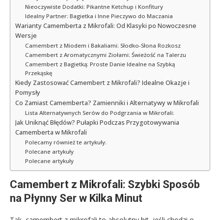
Nieoczywiste Dodatki: Pikantne Ketchup i Konfitury
Idealny Partner: Bagietka i Inne Pieczywo do Maczania
Warianty Camemberta z Mikrofali: Od Klasyki po Nowoczesne
Wersje
Camembert z Miodem i Bakaliami: Słodko-Słona Rozkosz
Camembert z Aromatycznymi Ziołami: Świeżość na Talerzu
Camembert z Bagietką: Proste Danie Idealne na Szybką
Przekąskę
Kiedy Zastosować Camembert z Mikrofali? Idealne Okazje i
Pomysły
Co Zamiast Camemberta? Zamienniki i Alternatywy w Mikrofali
Lista Alternatywnych Serów do Podgrzania w Mikrofali:
Jak Uniknąć Błędów? Pułapki Podczas Przygotowywania
Camemberta w Mikrofali
Polecamy również te artykuły:
Polecane artykuły
Polecane artykuły
Camembert z Mikrofali: Szybki Sposób
na Płynny Ser w Kilka Minut
Tak, camembert z mikrofali to absolutny hit, jeśli chodzi o