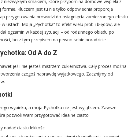
ia z niezwykłym smakiem, które przypomina domowe wypieki z
 formie. Kluczem jest tu nie tylko odpowiednia proporcja
tap przygotowania prowadzi do osiągnięcia zamierzonego efektu
 w ustach. Moja „Pychotka” to efekt wielu prób i błędów, ale
dał egzamin w każdej sytuacji – od rodzinnego obiadu po
ewności, bo z tym przepisem na pewno sobie poradzicie.
Pychotka: Od A do Z
awet jeśli nie jesteś mistrzem cukiernictwa. Cały proces można
o stworzenia czegoś naprawdę wyjątkowego. Zacznijmy od
ów.
otki
ego wypieku, a moja Pychotka nie jest wyjątkiem. Zawsze
tóra pozwoli Wam przygotować idealne ciasto:
y nadać ciastu lekkości.
 ułatwi ich połączenie z pozostałymi składnikami i zapewni