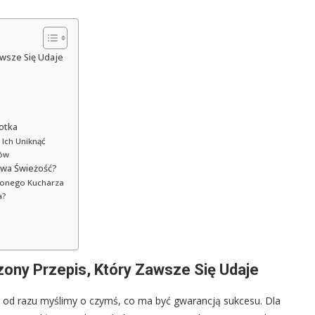
awsze Się Udaje
otka
 Ich Uniknąć
ków
owa Świeżość?
czonego Kucharza
a?
ony Przepis, Który Zawsze Się Udaje
 od razu myślimy o czymś, co ma być gwarancją sukcesu. Dla