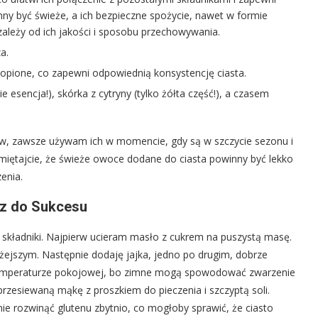
nny być świeże, a ich bezpieczne spożycie, nawet w formie
zależy od ich jakości i sposobu przechowywania.
a.
ztopione, co zapewni odpowiednią konsystencję ciasta.
nie esencja!), skórka z cytryny (tylko żółta część!), a czasem
ów, zawsze używam ich w momencie, gdy są w szczycie sezonu i
amiętajcie, że świeże owoce dodane do ciasta powinny być lekko
enia.
cz do Sukcesu
y składniki. Najpierw ucieram masło z cukrem na puszystą masę.
 lżejszym. Następnie dodaję jajka, jedno po drugim, dobrze
 temperaturze pokojowej, bo zimne mogą spowodować zwarzenie
przesiewaną mąkę z proszkiem do pieczenia i szczyptą soli.
ie rozwinąć glutenu zbytnio, co mogłoby sprawić, że ciasto