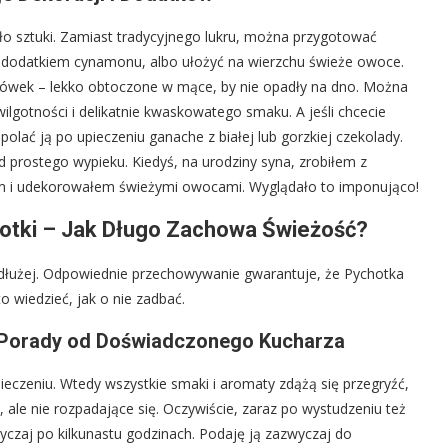
o sztuki. Zamiast tradycyjnego lukru, można przygotować
 dodatkiem cynamonu, albo ułożyć na wierzchu świeże owoce.
orówek – lekko obtoczone w mące, by nie opadły na dno. Można
ilgotności i delikatnie kwaskowatego smaku. A jeśli chcecie
olać ją po upieczeniu ganache z białej lub gorzkiej czekolady.
 prostego wypieku. Kiedyś, na urodziny syna, zrobiłem z
mem i udekorowałem świeżymi owocami. Wyglądało to imponująco!
otki – Jak Długo Zachowa Świeżość?
najdłużej. Odpowiednie przechowywanie gwarantuje, że Pychotka
o wiedzieć, jak o nie zadbać.
: Porady od Doświadczonego Kucharza
eczeniu. Wtedy wszystkie smaki i aromaty zdążą się przegryźć,
e, ale nie rozpadające się. Oczywiście, zaraz po wystudzeniu też
wyczaj po kilkunastu godzinach. Podaję ją zazwyczaj do