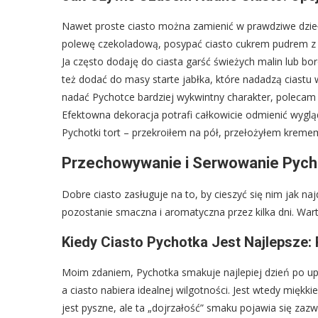
Nawet proste ciasto można zamienić w prawdziwe dzieł
polewę czekoladową, posypać ciasto cukrem pudrem z
Ja często dodaję do ciasta garść świeżych malin lub b
też dodać do masy starte jabłka, które nadadzą ciastu w
nadać Pychotce bardziej wykwintny charakter, polecam p
Efektowna dekoracja potrafi całkowicie odmienić wygląd
Pychotki tort – przekroiłem na pół, przełożyłem kre
Przechowywanie i Serwowanie Pych
Dobre ciasto zasługuje na to, by cieszyć się nim jak 
pozostanie smaczna i aromatyczna przez kilka dni. Wart
Kiedy Ciasto Pychotka Jest Najlepsze
Moim zdaniem, Pychotka smakuje najlepiej dzień po upi
a ciasto nabiera idealnej wilgotności. Jest wtedy miękki
jest pyszne, ale ta „dojrzałość” smaku pojawia się zaz