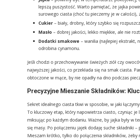
lepszą puszystość. Warto pamiętać, że jajka powi
surowego ciasta (choć tu pieczemy je w całości), 
Cukier
– biały, drobny, który szybko się rozpuszcz
Masło
– dobrej jakości, lekko miękkie, ale nie ro
Dodatki smakowe
– wanilia (najlepiej ekstrakt, 
odrobina cynamonu.
Jeśli chodzi o przechowywanie świeżych ziół czy owoc
najwyższej jakości, co przekłada się na smak ciasta. P
obtoczone w mące, by nie opadły na dno podczas piecz
Precyzyjne Mieszanie Składników: Klu
Sekret idealnego ciasta tkwi w sposobie, w jaki łączym
To kluczowy etap, który napowietrza ciasto, czyniąc je
miksując po każdym dodaniu. Ważne, by jajka były w
się masy. Po połączeniu jajek dodaję suche składniki – 
Mieszam krótko, tylko do połączenia składników, żeby n