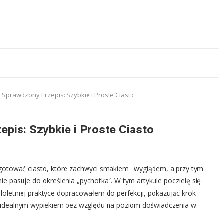
 Sprawdzony Przepis: Szybkie i Proste Ciasto
pis: Szybkie i Proste Ciasto
otować ciasto, które zachwyci smakiem i wyglądem, a przy tym
ie pasuje do określenia „pychotka”. W tym artykule podzielę się
oletniej praktyce dopracowałem do perfekcji, pokazując krok
ię idealnym wypiekiem bez względu na poziom doświadczenia w