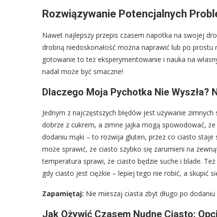
Rozwiązywanie Potencjalnych Prob
Nawet najlepszy przepis czasem napotka na swojej dr
drobną niedoskonałość można naprawić lub po prostu nau
gotowanie to też eksperymentowanie i nauka na własnych
nadal może być smaczne!
Dlaczego Moja Pychotka Nie Wyszła? Na
Jednym z najczęstszych błędów jest używanie zimnych s
dobrze z cukrem, a zimne jajka mogą spowodować, że c
dodaniu mąki – to rozwija gluten, przez co ciasto staj
może sprawić, że ciasto szybko się zarumieni na zewnąt
temperatura sprawi, że ciasto będzie suche i blade. T
gdy ciasto jest ciężkie – lepiej tego nie robić, a skupić s
Zapamiętaj:
Nie mieszaj ciasta zbyt długo po dodaniu m
Jak Ożywić Czasem Nudne Ciasto: Opcj