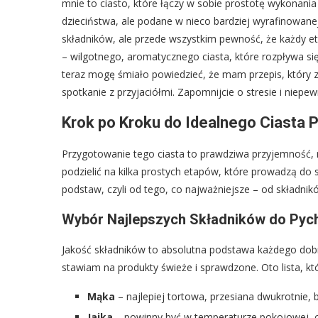
mnie to ciasto, które łączy w sobie prostotę wykonan
dzieciństwa, ale podane w nieco bardziej wyrafinowanej
składników, ale przede wszystkim pewność, że każdy e
– wilgotnego, aromatycznego ciasta, które rozpływa się
teraz mogę śmiało powiedzieć, że mam przepis, który z
spotkanie z przyjaciółmi. Zapomnijcie o stresie i niep
Krok po Kroku do Idealnego Ciasta 
Przygotowanie tego ciasta to prawdziwa przyjemność, n
podzielić na kilka prostych etapów, które prowadzą d
podstaw, czyli od tego, co najważniejsze – od składnik
Wybór Najlepszych Składników do Pych
Jakość składników to absolutna podstawa każdego dobr
stawiam na produkty świeże i sprawdzone. Oto lista, k
Mąka
– najlepiej tortowa, przesiana dwukrotnie, b
Jajka
– powinny być w temperaturze pokojowej, co