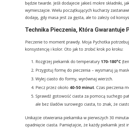
będzie twarde. Jeśli dodajecie jakieś mokre składniki, j
wymieszajcie. Wielu początkujących kucharzy zastanawi
dodaję, gdy masa jest za gęsta, ale to zależy od konsys
Technika Pieczenia, Która Gwarantuje 
Pieczenie to moment prawdy. Moja Pychotka potrzebuje
konsystencję i kolor. Oto jak to zrobić krok po kroku:
Rozgrzej piekarnik do temperatury
170-180°C
(te
Przygotuj formę do pieczenia – wysmaruj ją masłe
Wylej ciasto do formy, wyrównaj wierzch.
Piecz przez około
40-50 minut
. Czas pieczenia m
Sprawdź gotowość ciasta za pomocą suchego patycz
ale bez śladów surowego ciasta, to znak, że ciasto
Unikajcie otwierania piekarnika w pierwszych 30 minu
opadnięcie ciasta. Pamiętajcie, że każdy piekarnik jest