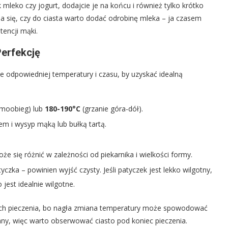
ak mleko czy jogurt, dodajcie je na końcu i również tylko krótko
a się, czy do ciasta warto dodać odrobinę mleka – ja czasem
tencji mąki.
Perfekcję
 odpowiedniej temperatury i czasu, by uzyskać idealną
rmoobieg) lub
180-190°C
(grzanie góra-dół).
m i wysyp mąką lub bułką tartą.
oże się różnić w zależności od piekarnika i wielkości formy.
ka – powinien wyjść czysty. Jeśli patyczek jest lekko wilgotny,
 jest idealnie wilgotne.
tach pieczenia, bo nagła zmiana temperatury może spowodować
 inny, więc warto obserwować ciasto pod koniec pieczenia.