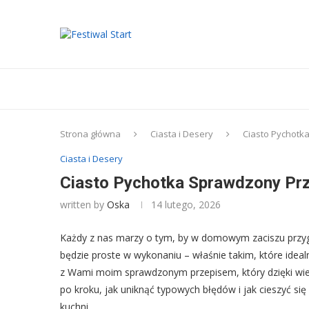
Strona główna
Ciasta i Desery
Ciasto Pychotka
Ciasta i Desery
Ciasto Pychotka Sprawdzony Prze
written by
Oska
14 lutego, 2026
Każdy z nas marzy o tym, by w domowym zaciszu przyg
będzie proste w wykonaniu – właśnie takim, które idealn
z Wami moim sprawdzonym przepisem, który dzięki wiel
po kroku, jak uniknąć typowych błędów i jak cieszyć s
kuchni.