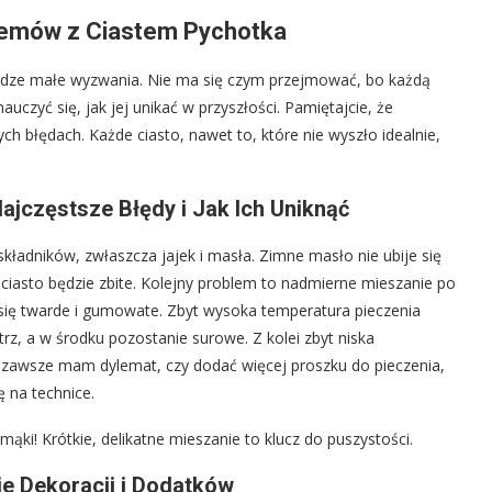
lemów z Ciastem Pychotka
odze małe wyzwania. Nie ma się czym przejmować, bo każdą
czyć się, jak jej unikać w przyszłości. Pamiętajcie, że
 błędach. Każde ciasto, nawet to, które nie wyszło idealnie,
jczęstsze Błędy i Jak Ich Uniknąć
kładników, zwłaszcza jajek i masła. Zimne masło nie ubije się
iasto będzie zbite. Kolejny problem to nadmierne mieszanie po
e się twarde i gumowate. Zbyt wysoka temperatura pieczenia
rz, a w środku pozostanie surowe. Z kolei zbyt niska
eż zawsze mam dylemat, czy dodać więcej proszku do pieczenia,
ię na technice.
ąki! Krótkie, delikatne mieszanie to klucz do puszystości.
e Dekoracji i Dodatków