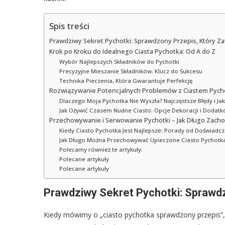
Spis treści
Prawdziwy Sekret Pychotki: Sprawdzony Przepis, Który Z
Krok po Kroku do Idealnego Ciasta Pychotka: Od A do Z
Wybór Najlepszych Składników do Pychotki
Precyzyjne Mieszanie Składników: Klucz do Sukcesu
Technika Pieczenia, Która Gwarantuje Perfekcję
Rozwiązywanie Potencjalnych Problemów z Ciastem Pych
Dlaczego Moja Pychotka Nie Wyszła? Najczęstsze Błędy i Jak
Jak Ożywić Czasem Nudne Ciasto: Opcje Dekoracji i Dodat
Przechowywanie i Serwowanie Pychotki – Jak Długo Zach
Kiedy Ciasto Pychotka Jest Najlepsze: Porady od Doświad
Jak Długo Można Przechowywać Upieczone Ciasto Pychotk
Polecamy również te artykuły:
Polecane artykuły
Polecane artykuły
Prawdziwy Sekret Pychotki: Sprawdz
Kiedy mówimy o „ciasto pychotka sprawdzony przepis”,