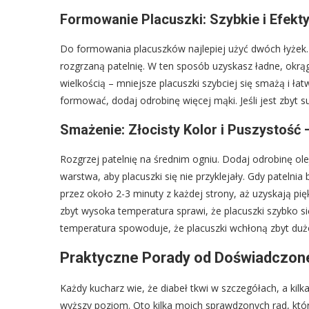
Formowanie Placuszki: Szybkie i Efek
Do formowania placuszków najlepiej użyć dwóch łyżek. 
rozgrzaną patelnię. W ten sposób uzyskasz ładne, okrągł
wielkością – mniejsze placuszki szybciej się smażą i łatw
formować, dodaj odrobinę więcej mąki. Jeśli jest zbyt 
Smażenie: Złocisty Kolor i Puszystoś
Rozgrzej patelnię na średnim ogniu. Dodaj odrobinę ol
warstwa, aby placuszki się nie przyklejały. Gdy patelnia
przez około 2-3 minuty z każdej strony, aż uzyskają pię
zbyt wysoka temperatura sprawi, że placuszki szybko si
temperatura spowoduje, że placuszki wchłoną zbyt dużo 
Praktyczne Porady od Doświadczon
Każdy kucharz wie, że diabeł tkwi w szczegółach, a kil
wyższy poziom. Oto kilka moich sprawdzonych rad, któ