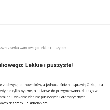
uszki z serka waniliowego: Lekkie i puszyste!
iliowego: Lekkie i puszyste!
óre zachwycą domowników, a jednocześnie nie sprawią Ci kłopotu
ły nie tylko pyszne, ale i łatwe do przygotowania, dlatego w
ami na uzyskanie idealnie puszystych i aromatycznych
ionym deserem lub śniadaniem.