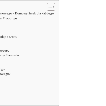
aniliowego – Domowy Smak dla Każdego
 i Proporcje
rok po Kroku
Sposoby
amy Placuszki
wego
liowego?