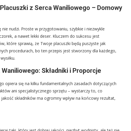
e Placuszki z Serca Waniliowego – Domowy
ę nie nudzi. Proste w przygotowaniu, szybkie i niezwykle
zorek, a nawet lekki deser. Kluczem do sukcesu jest
ów, które sprawią, że Twoje placuszki będą puszyste jak
ych procedurach, bo ten przepis jest stworzony dla każdego,
wysiłku.
 Waniliowego: Składniki i Proporcje
go opiera się na kilku fundamentalnych zasadach dotyczących
tów ani specjalistycznego sprzętu – wystarczy to, co
e jakość składników ma ogromny wpływ na końcowy rezultat,
aj taki, który jest dobrej jakości, niezbyt wodnisty, ale też nie