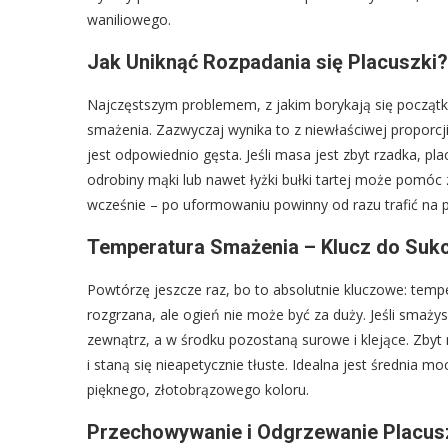
waniliowego.
Jak Uniknąć Rozpadania się Placuszki?
Najczęstszym problemem, z jakim borykają się początk
smażenia. Zazwyczaj wynika to z niewłaściwej proporcji
jest odpowiednio gęsta. Jeśli masa jest zbyt rzadka, p
odrobiny mąki lub nawet łyżki bułki tartej może pomóc
wcześnie – po uformowaniu powinny od razu trafić na p
Temperatura Smażenia – Klucz do Suk
Powtórzę jeszcze raz, bo to absolutnie kluczowe: tempe
rozgrzana, ale ogień nie może być za duży. Jeśli smaży
zewnątrz, a w środku pozostaną surowe i klejące. Zbyt 
i staną się nieapetycznie tłuste. Idealna jest średnia 
pięknego, złotobrązowego koloru.
Przechowywanie i Odgrzewanie Placus