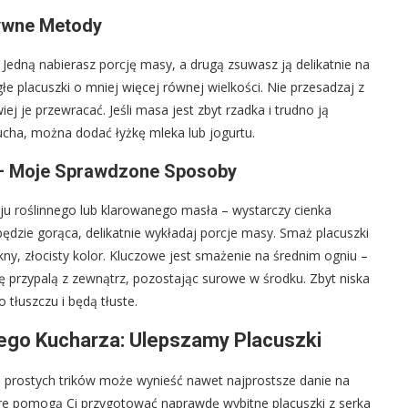
tywne Metody
Jedną nabierasz porcję masy, a drugą zsuwasz ją delikatnie na
e placuszki o mniej więcej równej wielkości. Nie przesadzaj z
iej je przewracać. Jeśli masa jest zbyt rzadka i trudno ją
sucha, można dodać łyżkę mleka lub jogurtu.
ć – Moje Sprawdzone Sposoby
eju roślinnego lub klarowanego masła – wystarczy cienka
 będzie gorąca, delikatnie wykładaj porcje masy. Smaż placuszki
kny, złocisty kolor. Kluczowe jest smażenie na średnim ogniu –
ę przypalą z zewnątrz, pozostając surowe w środku. Zbyt niska
tłuszczu i będą tłuste.
ego Kucharza: Ulepszamy Placuszki
ka prostych trików może wynieść nawet najprostsze danie na
re pomogą Ci przygotować naprawdę wybitne placuszki z serka