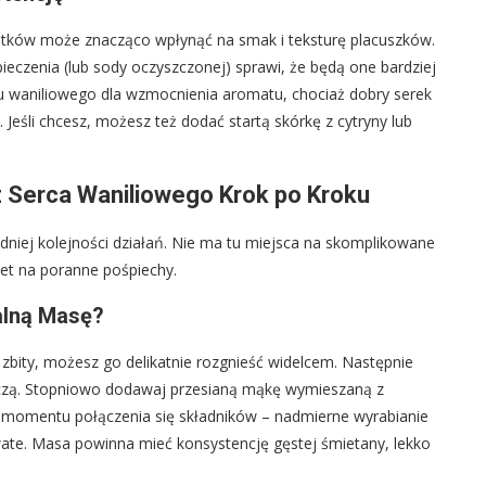
tków może znacząco wpłynąć na smak i teksturę placuszków.
pieczenia (lub sody oczyszczonej) sprawi, że będą one bardziej
ru waniliowego dla wzmocnienia aromatu, chociaż dobry serek
Jeśli chcesz, możesz też dodać startą skórkę z cytryny lub
z Serca Waniliowego Krok po Kroku
dniej kolejności działań. Nie ma tu miejsca na skomplikowane
awet na poranne pośpiechy.
alną Masę?
o zbity, możesz go delikatnie rozgnieść widelcem. Następnie
ołączą. Stopniowo dodawaj przesianą mąkę wymieszaną z
 do momentu połączenia się składników – nadmierne wyrabianie
wate. Masa powinna mieć konsystencję gęstej śmietany, lekko