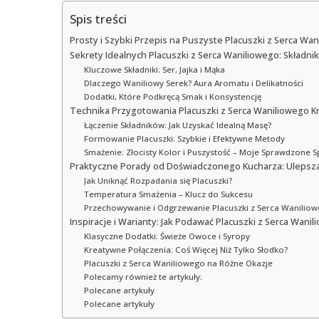
Spis treści
Prosty i Szybki Przepis na Puszyste Placuszki z Serca W
Sekrety Idealnych Placuszki z Serca Waniliowego: Składniki
Kluczowe Składniki: Ser, Jajka i Mąka
Dlaczego Waniliowy Serek? Aura Aromatu i Delikatności
Dodatki, Które Podkręcą Smak i Konsystencję
Technika Przygotowania Placuszki z Serca Waniliowego K
Łączenie Składników: Jak Uzyskać Idealną Masę?
Formowanie Placuszki: Szybkie i Efektywne Metody
Smażenie: Złocisty Kolor i Puszystość – Moje Sprawdzone 
Praktyczne Porady od Doświadczonego Kucharza: Ulepsz
Jak Uniknąć Rozpadania się Placuszki?
Temperatura Smażenia – Klucz do Sukcesu
Przechowywanie i Odgrzewanie Placuszki z Serca Wanilio
Inspiracje i Warianty: Jak Podawać Placuszki z Serca Wani
Klasyczne Dodatki: Świeże Owoce i Syropy
Kreatywne Połączenia: Coś Więcej Niż Tylko Słodko?
Placuszki z Serca Waniliowego na Różne Okazje
Polecamy również te artykuły:
Polecane artykuły
Polecane artykuły