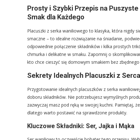
Prosty i Szybki Przepis na Puszyst
Smak dla Każdego
Placuszki z serka waniliowego to klasyka, która nigdy si
smaczne – to idealne rozwiązanie na śniadanie, podwiec
odpowiednie połączenie składników i kilka prostych trik
chmurka i delikatne w smaku. Zapomnij o skomplikowan
kto chce cieszyć się domowym smakiem bez zbędnego 
Sekrety Idealnych Placuszki z Serca
Przygotowanie idealnych placuszków z serka waniliowe
doboru składników. Nie potrzebujesz wymyślnych produk
zazwyczaj masz pod ręką w swojej kuchni. Pamiętaj, ż
dlatego warto postawić na sprawdzone produkty.
Kluczowe Składniki: Ser, Jajka i Mąka
Ser waniliowy to oczywiście bohater tego przepisu. Wybier