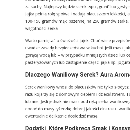
za suchy. Najlepszy będzie serek typu „grani” lub gęsty
Jajka pełnią rolę spoiwa i nadają placuszkom lekkości,
100-150 gramów mąki pszennej na 250 gramów serka, al
wilgotności serka.
Warto pamiętać o świeżości jajek. Choć wiele przepis
uwadze zasady bezpieczeństwa w kuchni. Jeśli masz jak
gorącą wodą lub – w przypadku mniejszych dzieci lub o
pasteryzowanych lub zastąpienie części jajka np. jogur
Dlaczego Waniliowy Serek? Aura Aromat
Serek waniliowy wnosi do placuszków nie tylko słodycz
razu kojarzy się z domowym ciepłem i dzieciństwem. To 
lubiane. Jeśli jednak nie masz pod ręką serka wanili
dodać do masy łyżeczkę dobrej jakości ekstraktu wanilio
ewentualnie delikatnie dosłodzić masę.
Dodatki, Które Podkręcą Smak i Konsy