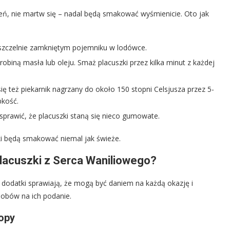
ień, nie martw się – nadal będą smakować wyśmienicie. Oto jak
szczelnie zamkniętym pojemniku w lodówce.
robiną masła lub oleju. Smaż placuszki przez kilka minut z każdej
ię też piekarnik nagrzany do około 150 stopni Celsjusza przez 5-
pkość.
sprawić, że placuszki staną się nieco gumowate.
i będą smakować niemal jak świeże.
Placuszki z Serca Waniliowego?
 dodatki sprawiają, że mogą być daniem na każdą okazję i
sobów na ich podanie.
opy