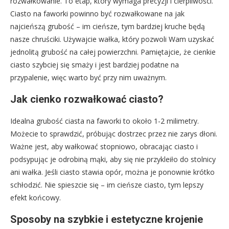
rozwałkowanie. To etap, który wymaga precyzji i cierpliwości.
Ciasto na faworki powinno być rozwałkowane na jak
najcieńszą grubość – im cieńsze, tym bardziej kruche będą
nasze chruściki. Używajcie wałka, który pozwoli Wam uzyskać
jednolitą grubość na całej powierzchni. Pamiętajcie, że cienkie
ciasto szybciej się smaży i jest bardziej podatne na
przypalenie, więc warto być przy nim uważnym.
Jak cienko rozwałkować ciasto?
Idealna grubość ciasta na faworki to około 1-2 milimetry.
Możecie to sprawdzić, próbując dostrzec przez nie zarys dłoni.
Ważne jest, aby wałkować stopniowo, obracając ciasto i
podsypując je odrobiną mąki, aby się nie przykleiło do stolnicy
ani wałka. Jeśli ciasto stawia opór, można je ponownie krótko
schłodzić. Nie spieszcie się – im cieńsze ciasto, tym lepszy
efekt końcowy.
Sposoby na szybkie i estetyczne krojenie