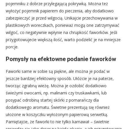
pojemniku z dobrze przylegającą pokrywką. Można też
wyłożyć pojemnik papierem do pieczenia, aby dodatkowo
zabezpieczyć je przed wilgocią. Unikajcie przechowywania w
plastikowych woreczkach, ponieważ mogą one zatrzymywać
wilgoć, co negatywnie wpłynie na chrupkość faworków. Jeśli
przygotowujecie większą ilość, warto podzielić je na mniejsze
porcje.
Pomysły na efektowne podanie faworków
Faworki same w sobie są piękne, ale można je podać w
jeszcze bardziej efektowny sposób. Ułóżcie je na paterze,
tworząc zgrabną wieżę. Można je ozdobić dodatkowo
świeżymi owocami, np. malinami czy truskawkami, lub
posypać odrobiną startej skórki z pomarańczy dla
dodatkowego aromatu. Świetnie prezentują się również
ułożone w koszyczku wyłożonym papierową serwetką.
Pamiętajcie, że faworki to nie tylko karnawał – świetnie
sprawdzą się jako deser na każdą okazję, a ich przygotowanie