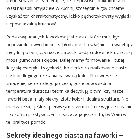
samo smażenie. Pamiętajcie, że cierpliwość i dokładność to
Wasi najlepsi przyjaciele w kuchni, szczególnie gdy chcemy
uzyskać ten charakterystyczny, lekko pęcherzykowaty wygląd i
niepowtarzalną kruchość.
Podstawą udanych faworków jest ciasto, które musi być
odpowiednio wyrobione i schłodzone. To właśnie te dwa etapy
decydują o tym, czy nasze chruściki będą cudownie kruche, czy
może gumowate i ciężkie. Dalej mamy formowanie – tutaj
liczy się estetyka i szybkość, bo cienko rozwałkowane ciasto
nie lubi długiego czekania na swoją kolej. No i wreszcie
smażenie, serce całego procesu, gdzie odpowiednia
temperatura tłuszczu i technika decydują o tym, czy nasze
faworki będą miały piękny, złoty kolor i idealną strukturę. Nie
martwcie się, jeśli za pierwszym razem coś nie wyjdzie idealnie
– w końcu praktyka czyni mistrza, a ja jestem tu, by Wam w
tej praktyce pomóc.
Sekrety idealnego ciasta na faworki –