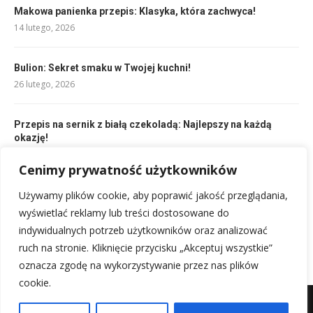
Makowa panienka przepis: Klasyka, która zachwyca!
14 lutego, 2026
Bulion: Sekret smaku w Twojej kuchni!
26 lutego, 2026
Przepis na sernik z białą czekoladą: Najlepszy na każdą
okazję!
14 lutego, 2026
Cenimy prywatność użytkowników
Przepis na szybkie ciasteczka: Słodka przyjemność w 15
Używamy plików cookie, aby poprawić jakość przeglądania,
minut!
wyświetlać reklamy lub treści dostosowane do
14 lutego, 2026
indywidualnych potrzeb użytkowników oraz analizować
ruch na stronie. Kliknięcie przycisku „Akceptuj wszystkie”
oznacza zgodę na wykorzystywanie przez nas plików
cookie.
Mapa witryny
Kontakt z nami