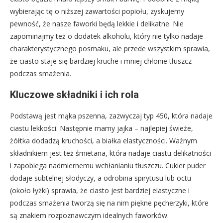
wybierając tę o niższej zawartości popiołu, zyskujemy
pewność, że nasze faworki będą lekkie i delikatne. Nie
zapominajmy też o dodatek alkoholu, który nie tylko nadaje
charakterystycznego posmaku, ale przede wszystkim sprawia,
że ciasto staje się bardziej kruche i mniej chłonie tłuszcz
podczas smażenia.
Kluczowe składniki i ich rola
Podstawą jest mąka pszenna, zazwyczaj typ 450, która nadaje
ciastu lekkości. Następnie mamy jajka – najlepiej świeże,
żółtka dodadzą kruchości, a białka elastyczności. Ważnym
składnikiem jest też śmietana, która nadaje ciastu delikatności
i zapobiega nadmiernemu wchłanianiu tłuszczu. Cukier puder
dodaje subtelnej słodyczy, a odrobina spirytusu lub octu
(około łyżki) sprawia, że ciasto jest bardziej elastyczne i
podczas smażenia tworzą się na nim piękne pęcherzyki, które
są znakiem rozpoznawczym idealnych faworków.