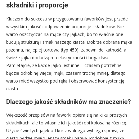
składniki i proporcje
Kluczem do sukcesu w przygotowaniu faworków jest przede
wszystkim jakość i odpowiednie proporcje składników. Nie
warto oszczędzać na mące czy jajkach, bo to właśnie one
budują strukturę i smak naszego ciasta. Dobrze dobrana mąka
pszenna, najlepiej tortowa (typ 450), zapewni delikatność, a
świeże jajka dodadzą mu elastyczności i bogactwa.
Pamiętajcie, że każde jajko jest inne – czasem potrzebne
będzie odrobinę więcej mąki, czasem trochę mniej, dlatego
warto mieć wszystko pod ręką i obserwować konsystencję
ciasta.
Dlaczego jakość składników ma znaczenie?
Większość przepisów na faworki opiera się na kilku prostych
składnikach, ale to właśnie ich jakość robi kolosalną różnicę.
Użycie świeżych jajek od kur z wolnego wybiegu sprawi, że
ciasto będzie miało lepszy smak i barwę. Podobnie z mąką –