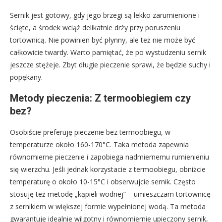
Sernik jest gotowy, gdy jego brzegi są lekko zarumienione i
ścięte, a środek wciąż delikatnie drży przy poruszeniu
tortownicą. Nie powinien być płynny, ale też nie może być
całkowicie twardy. Warto pamiętać, że po wystudzeniu sernik
jeszcze stężeje. Zbyt długie pieczenie sprawi, że będzie suchy i
popękany.
Metody pieczenia: Z termoobiegiem czy
bez?
Osobiście preferuję pieczenie bez termoobiegu, w
temperaturze około 160-170°C. Taka metoda zapewnia
równomierne pieczenie i zapobiega nadmiernemu rumienieniu
się wierzchu. Jeśli jednak korzystacie z termoobiegu, obniżcie
temperaturę o około 10-15°C i obserwujcie sernik. Często
stosuję też metodę „kąpieli wodnej” – umieszczam tortownicę
z sernikiem w większej formie wypełnionej wodą. Ta metoda
gwarantuje idealnie wilgotny i równomiernie upieczony sernik,