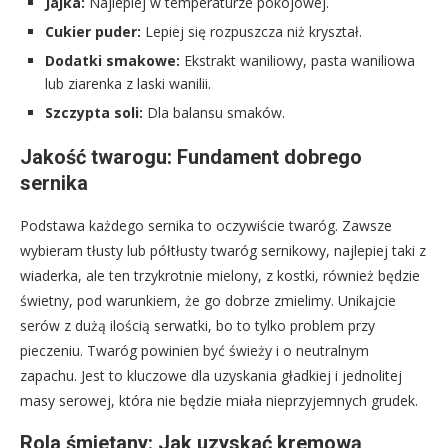
Jajka:
Najlepiej w temperaturze pokojowej.
Cukier puder:
Lepiej się rozpuszcza niż kryształ.
Dodatki smakowe:
Ekstrakt waniliowy, pasta waniliowa
lub ziarenka z laski wanilii.
Szczypta soli:
Dla balansu smaków.
Jakość twarogu: Fundament dobrego
sernika
Podstawa każdego sernika to oczywiście twaróg. Zawsze
wybieram tłusty lub półtłusty twaróg sernikowy, najlepiej taki z
wiaderka, ale ten trzykrotnie mielony, z kostki, również będzie
świetny, pod warunkiem, że go dobrze zmielimy. Unikajcie
serów z dużą ilością serwatki, bo to tylko problem przy
pieczeniu. Twaróg powinien być świeży i o neutralnym
zapachu. Jest to kluczowe dla uzyskania gładkiej i jednolitej
masy serowej, która nie będzie miała nieprzyjemnych grudek.
Rola śmietany: Jak uzyskać kremową