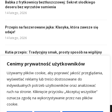
Babka z frytkownicy beztłuszczowej: Sekret słodkiego
deseru bez wyrzutów sumienia
14 lutego, 2026
Przepis na faszerowane jajka: Klasyka, która zawsze się
udaje!
14 lutego, 2026
Kutia przepis: Tradycyjny smak, prosty sposób na wigilijny
przysmak
14 lutego, 2026
Cenimy prywatność użytkowników
Używamy plików cookie, aby poprawić jakość przeglądania,
Zupa dyniowa przepis: Kremowo i prosto – jesień na talerzu!
wyświetlać reklamy lub treści dostosowane do
28 lutego, 2026
indywidualnych potrzeb użytkowników oraz analizować
ruch na stronie. Kliknięcie przycisku „Akceptuj wszystkie”
oznacza zgodę na wykorzystywanie przez nas plików
cookie.