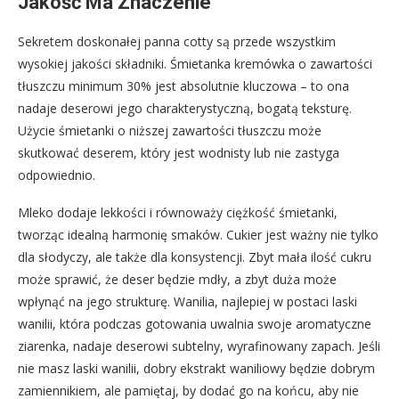
Jakość Ma Znaczenie
Sekretem doskonałej panna cotty są przede wszystkim
wysokiej jakości składniki. Śmietanka kremówka o zawartości
tłuszczu minimum 30% jest absolutnie kluczowa – to ona
nadaje deserowi jego charakterystyczną, bogatą teksturę.
Użycie śmietanki o niższej zawartości tłuszczu może
skutkować deserem, który jest wodnisty lub nie zastyga
odpowiednio.
Mleko dodaje lekkości i równoważy ciężkość śmietanki,
tworząc idealną harmonię smaków. Cukier jest ważny nie tylko
dla słodyczy, ale także dla konsystencji. Zbyt mała ilość cukru
może sprawić, że deser będzie mdły, a zbyt duża może
wpłynąć na jego strukturę. Wanilia, najlepiej w postaci laski
wanilii, która podczas gotowania uwalnia swoje aromatyczne
ziarenka, nadaje deserowi subtelny, wyrafinowany zapach. Jeśli
nie masz laski wanilii, dobry ekstrakt waniliowy będzie dobrym
zamiennikiem, ale pamiętaj, by dodać go na końcu, aby nie