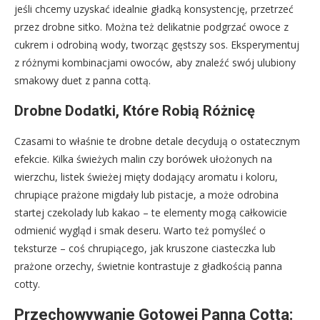
jeśli chcemy uzyskać idealnie gładką konsystencję, przetrzeć
przez drobne sitko. Można też delikatnie podgrzać owoce z
cukrem i odrobiną wody, tworząc gęstszy sos. Eksperymentuj
z różnymi kombinacjami owoców, aby znaleźć swój ulubiony
smakowy duet z panna cottą.
Drobne Dodatki, Które Robią Różnicę
Czasami to właśnie te drobne detale decydują o ostatecznym
efekcie. Kilka świeżych malin czy borówek ułożonych na
wierzchu, listek świeżej mięty dodający aromatu i koloru,
chrupiące prażone migdały lub pistacje, a może odrobina
startej czekolady lub kakao – te elementy mogą całkowicie
odmienić wygląd i smak deseru. Warto też pomyśleć o
teksturze – coś chrupiącego, jak kruszone ciasteczka lub
prażone orzechy, świetnie kontrastuje z gładkością panna
cotty.
Przechowywanie Gotowej Panna Cotta: