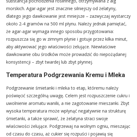
substancja pochodzenia roślinnego, otrzymywana z alg
morskich. Agar-agar jest znacznie silniejszy od żelatyny,
dlatego jego dawkowanie jest mniejsze – zazwyczaj wystarczy
około 2-4 gramów na 500 ml płynu. Należy jednak pamiętać,
że agar-agar wymaga innego sposobu przygotowania:
rozpuszcza się go w zimnym płynie i gotuje przez kilka minut,
aby aktywować jego właściwości żelujące. Niewłaściwe
dawkowanie obu środków może prowadzić do niepożądanej
konsystencji – zbyt twardej lub zbyt płynnej.
Temperatura Podgrzewania Kremu i Mleka
Podgrzewanie śmietanki i mleka to etap, któremu należy
poświęcić szczególną uwagę. Celem jest rozpuszczenie cukru i
uwolnienie aromatu wanilii, a nie zagotowanie mieszanki. Zbyt
wysoka temperatura może wpłynąć negatywnie na strukturę
śmietanki, a także sprawić, że żelatyna straci swoje
właściwości żelujące. Podgrzewaj na wolnym ogniu, mieszając
od czasu do czasu, aż cukier się rozpuści i pojawią się