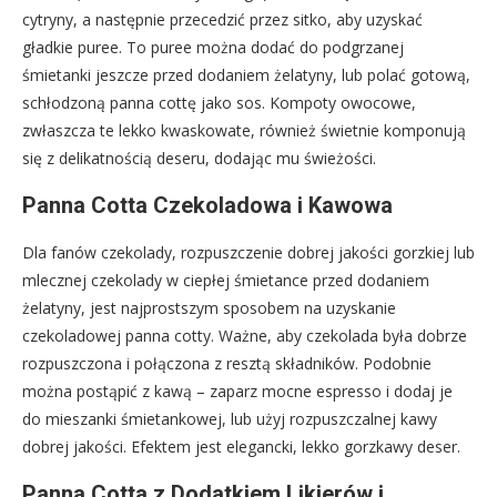
cytryny, a następnie przecedzić przez sitko, aby uzyskać
gładkie puree. To puree można dodać do podgrzanej
śmietanki jeszcze przed dodaniem żelatyny, lub polać gotową,
schłodzoną panna cottę jako sos. Kompoty owocowe,
zwłaszcza te lekko kwaskowate, również świetnie komponują
się z delikatnością deseru, dodając mu świeżości.
Panna Cotta Czekoladowa i Kawowa
Dla fanów czekolady, rozpuszczenie dobrej jakości gorzkiej lub
mlecznej czekolady w ciepłej śmietance przed dodaniem
żelatyny, jest najprostszym sposobem na uzyskanie
czekoladowej panna cotty. Ważne, aby czekolada była dobrze
rozpuszczona i połączona z resztą składników. Podobnie
można postąpić z kawą – zaparz mocne espresso i dodaj je
do mieszanki śmietankowej, lub użyj rozpuszczalnej kawy
dobrej jakości. Efektem jest elegancki, lekko gorzkawy deser.
Panna Cotta z Dodatkiem Likierów i