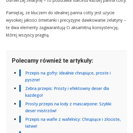
odmierzaj żelatynę – to podstawa sukcesu każdej panna cotty.
Pamiętaj, że kluczem do idealnej panna cotty jest użycie
wysokiej jakości śmietanki i precyzyjne dawkowanie żelatyny –
te dwa elementy zagwarantują Ci aksamitną konsystencję,
której wszyscy pragną.
Polecamy również te artykuły:
Przepis na gofry: Idealnie chrupiące, proste i
pyszne!
Zebra przepis: Prosty i efektowny deser dla
każdego!
Prosty przepis na lody z mascarpone: Szybki
deser mistrzów!
Przepis na wafle z wafelnicy: Chrupiące i złociste,
łatwe!