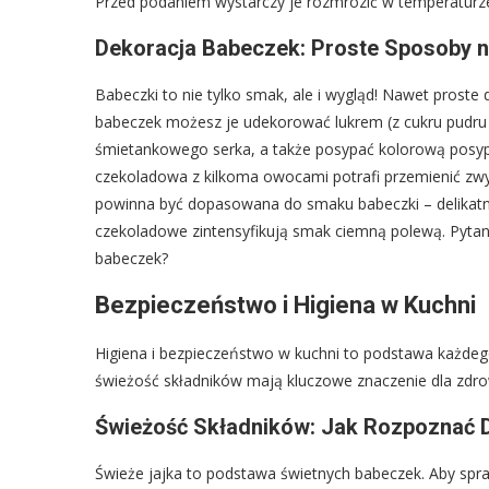
Przed podaniem wystarczy je rozmrozić w temperaturze 
Dekoracja Babeczek: Proste Sposoby 
Babeczki to nie tylko smak, ale i wygląd! Nawet proste 
babeczek możesz je udekorować lukrem (z cukru pudru 
śmietankowego serka, a także posypać kolorową posy
czekoladowa z kilkoma owocami potrafi przemienić zwyk
powinna być dopasowana do smaku babeczki – delikatn
czekoladowe zintensyfikują smak ciemną polewą. Pytan
babeczek?
Bezpieczeństwo i Higiena w Kuchni
Higiena i bezpieczeństwo w kuchni to podstawa każdego
świeżość składników mają kluczowe znaczenie dla zdro
Świeżość Składników: Jak Rozpoznać D
Świeże jajka to podstawa świetnych babeczek. Aby spra