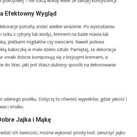
pokojowej – nie tracą wtedy wiele ze swojej konsystencji.
na Efektowny Wygląd
dekoracje potrafią zrobić wielkie wrażenie. Po wystudzeniu
i soku z cytryny lub wody), kremem na bazie masła lub
pką, płatkami migdałów czy owocami. Nawet polewa
łą babeczkę w małe dzieło sztuki. Pamiętaj, że dekoracja
e smaki dobrze komponują się z lżejszymi kremami, a
ie do Was: jaki jest Wasz ulubiony sposób na dekorowanie
 udanego posiłku. Dotyczy to również wypieków, gdzie jakość i
wia i smaku.
obre Jajka i Mąkę
wdzić ich świeżość, można wykonać prosty test: zanurzyć jajko