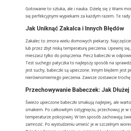
Gotowanie to sztuka, ale i nauka. Dzielę się z Wami mo
się perfekcyjnymi wypiekami za każdym razem. Te rady
Jak Uniknąć Zakalca i Innych Błędów
Zakalec to zmora wielu domowych piekarzy. Najczęściej
lub przez zbyt niską temperaturę pieczenia. Upewnij się
mieszasz tylko do połączenia. Piecz babeczki w odpow
Test suchego patyczka to najlepszy sposób na sprawdze
jest suchy, babeczki są upieczone. Innym błędem jest p
nierównomiernego pieczenia. Zawsze zostawcie trochę 
Przechowywanie Babeczek: Jak Dłużej 
Świeżo upieczone babeczki smakują najlepiej, ale warto 
smakiem. Po całkowitym ostygnięciu, przechowuj je w 
temperaturze pokojowej. W ten sposób zachowają świeżo
zamrozić. Po wystudzeniu umieść je w szczelnym worec