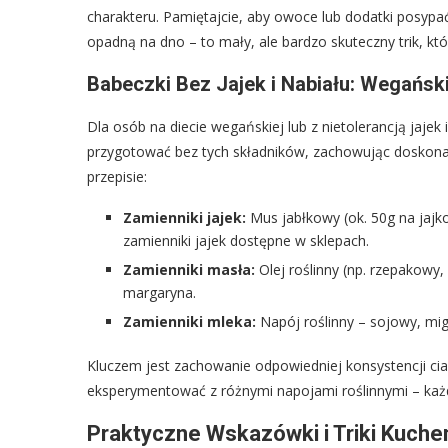
charakteru. Pamiętajcie, aby owoce lub dodatki posypa
opadną na dno – to mały, ale bardzo skuteczny trik, kt
Babeczki Bez Jajek i Nabiału: Wegańsk
Dla osób na diecie wegańskiej lub z nietolerancją jaje
przygotować bez tych składników, zachowując doskonał
przepisie:
Zamienniki jajek:
Mus jabłkowy (ok. 50g na jajko
zamienniki jajek dostępne w sklepach.
Zamienniki masła:
Olej roślinny (np. rzepakowy
margaryna.
Zamienniki mleka:
Napój roślinny – sojowy, mi
Kluczem jest zachowanie odpowiedniej konsystencji cias
eksperymentować z różnymi napojami roślinnymi – każd
Praktyczne Wskazówki i Triki Kuch