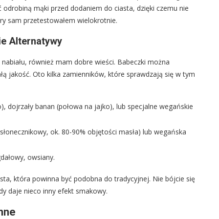
ć odrobiną mąki przed dodaniem do ciasta, dzięki czemu nie
óry sam przetestowałem wielokrotnie.
ie Alternatywy
k i nabiału, również mam dobre wieści. Babeczki można
ą jakość. Oto kilka zamienników, które sprawdzają się w tym
), dojrzały banan (połowa na jajko), lub specjalne wegańskie
, słonecznikowy, ok. 80-90% objętości masła) lub wegańska
gdałowy, owsiany.
ta, która powinna być podobna do tradycyjnej. Nie bójcie się
y daje nieco inny efekt smakowy.
enne