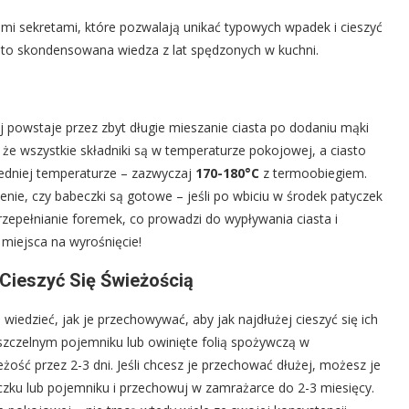
imi sekretami, które pozwalają unikać typowych wpadek i cieszyć
 to skondensowana wiedza z lat spędzonych w kuchni.
 powstaje przez zbyt długie mieszanie ciasta po dodaniu mąki
, że wszystkie składniki są w temperaturze pokojowej, a ciasto
iedniej temperaturze – zazwyczaj
170-180°C
z termoobiegiem.
nie, czy babeczki są gotowe – jeśli po wbiciu w środek patyczek
rzepełnianie foremek, co prowadzi do wypływania ciasta i
miejsca na wyrośnięcie!
Cieszyć Się Świeżością
wiedzieć, jak je przechowywać, aby jak najdłużej cieszyć się ich
szczelnym pojemniku lub owinięte folią spożywczą w
ść przez 2-3 dni. Jeśli chcesz je przechować dłużej, możesz je
zku lub pojemniku i przechowuj w zamrażarce do 2-3 miesięcy.