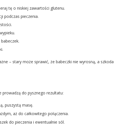
eraj tę o niskiej zawartości glutenu.
i podczas pieczenia.
stości.
wypieku.
 babeczek.
i.
ażne – stary może sprawić, że babeczki nie wyrosną, a szkoda
e prowadzą do pysznego rezultatu:
ą, puszystą masę.
ażdym, aż do całkowitego połączenia.
zek do pieczenia i ewentualnie sól.