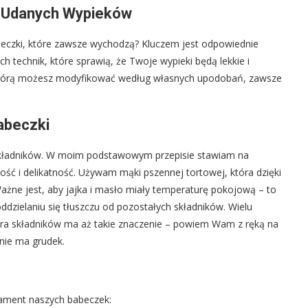
et Udanych Wypieków
beczki, które zawsze wychodzą? Kluczem jest odpowiednie
ch technik, które sprawią, że Twoje wypieki będą lekkie i
którą możesz modyfikować według własnych upodobań, zawsze
abeczki
i składników. W moim podstawowym przepisie stawiam na
ość i delikatność. Używam mąki pszennej tortowej, która dzięki
 Ważne jest, aby jajka i masło miały temperaturę pokojową – to
ddzielaniu się tłuszczu od pozostałych składników. Wielu
ura składników ma aż takie znaczenie – powiem Wam z ręką na
i nie ma grudek.
dament naszych babeczek: