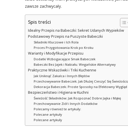
zawsze zachwycały.
Spis treści
Idealny Przepis na Babeczki: Sekret Udanych Wypieków
Podstawowy Przepis na Puszyste Babeczki
Składniki Kluczowe i Ich Rola
Proces Przygotowania Krok po Kroku
Warianty i Modyfikacje Przepisu
Dodatki Wzbogacające Smak Babeczek
Babeczki Bez Jajek i Nabiału: Wegańskie Alternatywy
Praktyczne Wskazówki i Triki Kuchenne
Jak Uniknąć Zakalca i Innych Błędów
Przechowywanie Babeczek: Jak Dłużej Cieszyć Się Świeżości
Dekoracja Babeczek: Proste Sposoby na Efektowny Wygląd
Bezpieczeństwo i Higiena w Kuchni
Świeżość Składników: Jak Rozpoznać Dobre Jajka i Mąkę
Przechowywanie Ziół i Innych Dodatków
Polecamy również te artykuły:
Polecane artykuły
Polecane artykuły