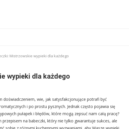
czki: Mistrzowskie wypieki dla każdego
ie wypieki dla każdego
m doświadczeniem, wie, jak satysfakcjonujące potrafi być
romatycznych i po prostu pysznych. Jednak często pojawia się
ąc typowych pułapek i błędów, które mogą zepsuć nam całą pracę?
rzepisem na babeczki, który nie tylko gwarantuje sukces, ale
zić sobie z różnymi kuchennymi wyzwaniami, aby Wasze wypieki