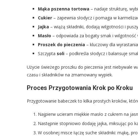
Mąka pszenna tortowa
– nadaje strukturę, wybi
Cukier
– zapewnia słodycz i pomaga w karmelizacj
Jajka
– wiążą składniki, dodają wilgotności i puszy
Masło
– odpowiada za bogaty smak i wilgotność 
Proszek do pieczenia
– kluczowy dla wyrastania
Szczypta
soli
– podkreśla słodycz i balansuje smak
Użycie świeżego proszku do pieczenia jest niebywale w
czasu i składników na zmarnowany wypiek.
Proces Przygotowania Krok po Kroku
Przygotowanie babeczek to kilka prostych kroków, któr
Najpierw ucieram miękkie masło z cukrem na jasn
Następnie stopniowo dodaję jajka, miksując po k
W osobnej misce łączę suche składniki: mąkę, pros