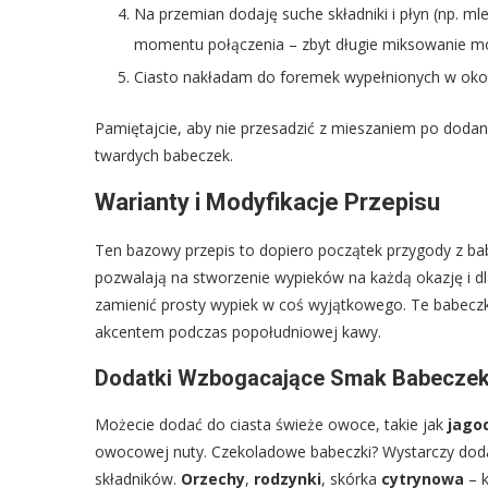
Na przemian dodaję suche składniki i płyn (np. ml
momentu połączenia – zbyt długie miksowanie mo
Ciasto nakładam do foremek wypełnionych w okoł
Pamiętajcie, aby nie przesadzić z mieszaniem po dodan
twardych babeczek.
Warianty i Modyfikacje Przepisu
Ten bazowy przepis to dopiero początek przygody z bab
pozwalają na stworzenie wypieków na każdą okazję i dl
zamienić prosty wypiek w coś wyjątkowego. Te babecz
akcentem podczas popołudniowej kawy.
Dodatki Wzbogacające Smak Babecze
Możecie dodać do ciasta świeże owoce, takie jak
jago
owocowej nuty. Czekoladowe babeczki? Wystarczy dod
składników.
Orzechy
,
rodzynki
, skórka
cytrynowa
– k