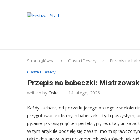
Strona główna
Ciasta i Desery
Przepis na babe
Ciasta i Desery
Przepis na babeczki: Mistrzowsk
written by
Oska
14 lutego, 2026
Każdy kucharz, od początkującego po tego z wieloletni
przygotowanie idealnych babeczek – tych puszystych, a
pytanie: jak osiągnąć ten perfekcyjny rezultat, unikaj
W tym artykule podzielę się z Wami moim sprawdzonym p
także dostarczy Wam praktycznych wskazówek, jak rad