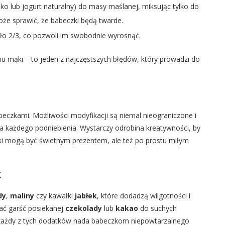
eko lub jogurt naturalny) do masy maślanej, miksując tylko do
że sprawić, że babeczki będą twarde.
o 2/3, co pozwoli im swobodnie wyrosnąć.
iu mąki – to jeden z najczęstszych błędów, który prowadzi do
eczkami. Możliwości modyfikacji są niemal nieograniczone i
a każdego podniebienia. Wystarczy odrobina kreatywności, by
ki mogą być świetnym prezentem, ale też po prostu miłym
k
dy
,
maliny
czy kawałki
jabłek
, które dodadzą wilgotności i
ać garść posiekanej
czekolady
lub
kakao
do suchych
ażdy z tych dodatków nada babeczkom niepowtarzalnego