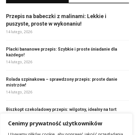
Przepis na babeczki z malinami: Lekkie i
puszyste, proste w wykonaniu!
14 lutego, 2026
Placki bananowe przepis: Szybkie i proste śniadanie dla
każdego!
14 lutego, 2026
Rolada szpinakowa – sprawdzony przepis: proste danie
mistrzów!
14 lutego, 2026
Biszkopt czekoladowy przepis: wilgotny, idealny na tort
14 lutego, 2026
Cenimy prywatność użytkowników
Sos jogurtowy przepis: Szybki, prosty i idealny do
Używamy plików cookie, aby poprawić jakość przeglądania,