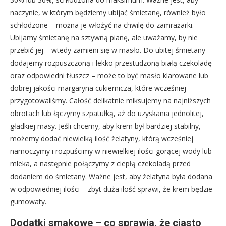
naczynie, w którym będziemy ubijać śmietanę, również było
schłodzone – można je włożyć na chwilę do zamrażarki.
Ubijamy śmietanę na sztywną pianę, ale uważamy, by nie
przebić jej – wtedy zamieni się w masło. Do ubitej śmietany
dodajemy rozpuszczoną i lekko przestudzoną białą czekoladę
oraz odpowiedni tłuszcz – może to być masło klarowane lub
dobrej jakości margaryna cukiernicza, które wcześniej
przygotowaliśmy. Całość delikatnie miksujemy na najniższych
obrotach lub łączymy szpatułką, aż do uzyskania jednolitej,
gładkiej masy. Jeśli chcemy, aby krem był bardziej stabilny,
możemy dodać niewielką ilość żelatyny, którą wcześniej
namoczymy i rozpuścimy w niewielkiej ilości gorącej wody lub
mleka, a następnie połączymy z ciepłą czekoladą przed
dodaniem do śmietany. Ważne jest, aby żelatyna była dodana
w odpowiedniej ilości – zbyt duża ilość sprawi, że krem będzie
gumowaty.
Dodatki smakowe – co sprawia, że ciasto