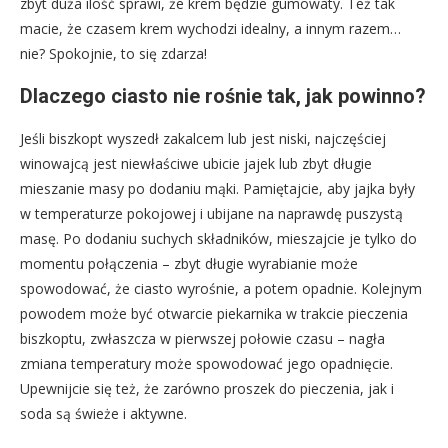
zbyt duża ilość sprawi, że krem będzie gumowaty. Też tak
macie, że czasem krem wychodzi idealny, a innym razem…
nie? Spokojnie, to się zdarza!
Dlaczego ciasto nie rośnie tak, jak powinno?
Jeśli biszkopt wyszedł zakalcem lub jest niski, najczęściej
winowajcą jest niewłaściwe ubicie jajek lub zbyt długie
mieszanie masy po dodaniu mąki. Pamiętajcie, aby jajka były
w temperaturze pokojowej i ubijane na naprawdę puszystą
masę. Po dodaniu suchych składników, mieszajcie je tylko do
momentu połączenia – zbyt długie wyrabianie może
spowodować, że ciasto wyrośnie, a potem opadnie. Kolejnym
powodem może być otwarcie piekarnika w trakcie pieczenia
biszkoptu, zwłaszcza w pierwszej połowie czasu – nagła
zmiana temperatury może spowodować jego opadnięcie.
Upewnijcie się też, że zarówno proszek do pieczenia, jak i
soda są świeże i aktywne.