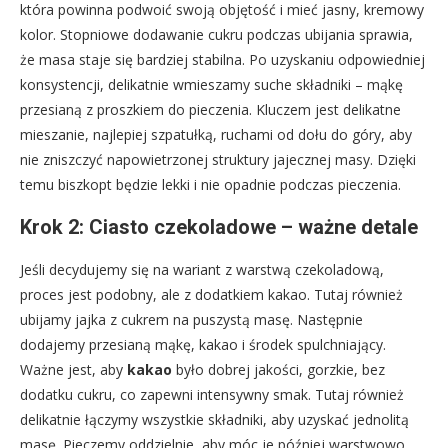
która powinna podwoić swoją objętość i mieć jasny, kremowy
kolor. Stopniowe dodawanie cukru podczas ubijania sprawia,
że masa staje się bardziej stabilna. Po uzyskaniu odpowiedniej
konsystencji, delikatnie wmieszamy suche składniki – mąkę
przesianą z proszkiem do pieczenia. Kluczem jest delikatne
mieszanie, najlepiej szpatułką, ruchami od dołu do góry, aby
nie zniszczyć napowietrzonej struktury jajecznej masy. Dzięki
temu biszkopt będzie lekki i nie opadnie podczas pieczenia.
Krok 2: Ciasto czekoladowe – ważne detale
Jeśli decydujemy się na wariant z warstwą czekoladową,
proces jest podobny, ale z dodatkiem kakao. Tutaj również
ubijamy jajka z cukrem na puszystą masę. Następnie
dodajemy przesianą mąkę, kakao i środek spulchniający.
Ważne jest, aby
kakao
było dobrej jakości, gorzkie, bez
dodatku cukru, co zapewni intensywny smak. Tutaj również
delikatnie łączymy wszystkie składniki, aby uzyskać jednolitą
masę. Pieczemy oddzielnie, aby móc je później warstwowo