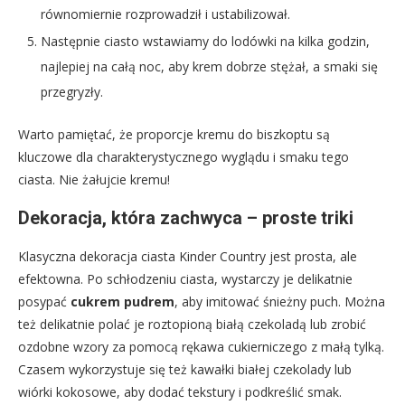
równomiernie rozprowadził i ustabilizował.
Następnie ciasto wstawiamy do lodówki na kilka godzin,
najlepiej na całą noc, aby krem dobrze stężał, a smaki się
przegryzły.
Warto pamiętać, że proporcje kremu do biszkoptu są
kluczowe dla charakterystycznego wyglądu i smaku tego
ciasta. Nie żałujcie kremu!
Dekoracja, która zachwyca – proste triki
Klasyczna dekoracja ciasta Kinder Country jest prosta, ale
efektowna. Po schłodzeniu ciasta, wystarczy je delikatnie
posypać
cukrem pudrem
, aby imitować śnieżny puch. Można
też delikatnie polać je roztopioną białą czekoladą lub zrobić
ozdobne wzory za pomocą rękawa cukierniczego z małą tylką.
Czasem wykorzystuje się też kawałki białej czekolady lub
wiórki kokosowe, aby dodać tekstury i podkreślić smak.