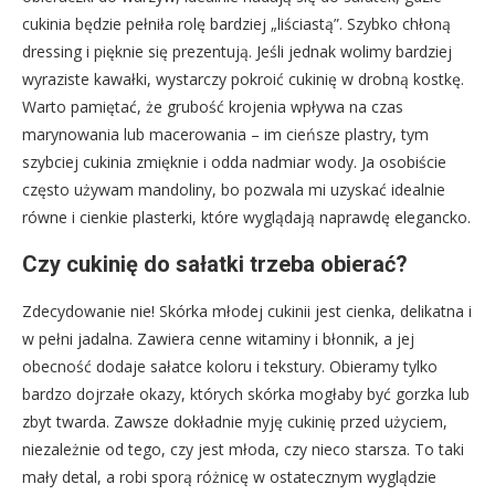
cukinia będzie pełniła rolę bardziej „liściastą”. Szybko chłoną
dressing i pięknie się prezentują. Jeśli jednak wolimy bardziej
wyraziste kawałki, wystarczy pokroić cukinię w drobną kostkę.
Warto pamiętać, że grubość krojenia wpływa na czas
marynowania lub macerowania – im cieńsze plastry, tym
szybciej cukinia zmięknie i odda nadmiar wody. Ja osobiście
często używam mandoliny, bo pozwala mi uzyskać idealnie
równe i cienkie plasterki, które wyglądają naprawdę elegancko.
Czy cukinię do sałatki trzeba obierać?
Zdecydowanie nie! Skórka młodej cukinii jest cienka, delikatna i
w pełni jadalna. Zawiera cenne witaminy i błonnik, a jej
obecność dodaje sałatce koloru i tekstury. Obieramy tylko
bardzo dojrzałe okazy, których skórka mogłaby być gorzka lub
zbyt twarda. Zawsze dokładnie myję cukinię przed użyciem,
niezależnie od tego, czy jest młoda, czy nieco starsza. To taki
mały detal, a robi sporą różnicę w ostatecznym wyglądzie