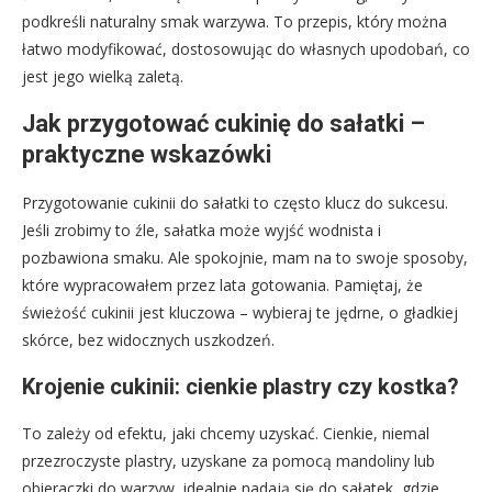
podkreśli naturalny smak warzywa. To przepis, który można
łatwo modyfikować, dostosowując do własnych upodobań, co
jest jego wielką zaletą.
Jak przygotować cukinię do sałatki –
praktyczne wskazówki
Przygotowanie cukinii do sałatki to często klucz do sukcesu.
Jeśli zrobimy to źle, sałatka może wyjść wodnista i
pozbawiona smaku. Ale spokojnie, mam na to swoje sposoby,
które wypracowałem przez lata gotowania. Pamiętaj, że
świeżość cukinii jest kluczowa – wybieraj te jędrne, o gładkiej
skórce, bez widocznych uszkodzeń.
Krojenie cukinii: cienkie plastry czy kostka?
To zależy od efektu, jaki chcemy uzyskać. Cienkie, niemal
przezroczyste plastry, uzyskane za pomocą mandoliny lub
obieraczki do warzyw, idealnie nadają się do sałatek, gdzie