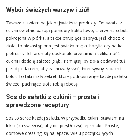
Wybór świeżych warzyw i ziół
Zawsze stawiam na jak najświeższe produkty. Do sałatki z
cukinii świetnie pasują pomidory koktajlowe, czerwona cebula
pokrojona w piórka, a także chrupiące papryki. Jeśli chodzi o
zioła, to niezastąpiona jest świeża mięta, bazylia czy natka
pietruszki. Ich aromaty doskonale przełamują delikatność
cukinii i dodają sałatce głębi. Pamiętaj, by zioła dodawać tuż
przed podaniem, aby zachowały swój intensywny zapach i
kolor. To taki mały sekret, który podnosi rangę każdej sałatki –
świeże, pachnące zioła robią robotę!
Sos do sałatki z cukinii – proste i
sprawdzone receptury
Sos to serce każdej sałatki. W przypadku cukinii stawiam na
lekkość i świeżość, aby nie przytłoczyć jej smaku. Proste,
domowe dressingi są najlepsze. Wielu początkujących