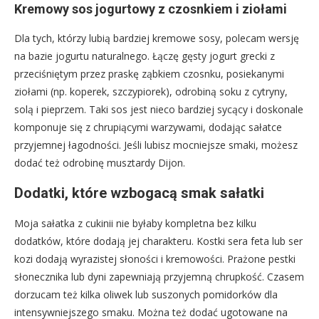
Kremowy sos jogurtowy z czosnkiem i ziołami
Dla tych, którzy lubią bardziej kremowe sosy, polecam wersję
na bazie jogurtu naturalnego. Łączę gęsty jogurt grecki z
przeciśniętym przez praskę ząbkiem czosnku, posiekanymi
ziołami (np. koperek, szczypiorek), odrobiną soku z cytryny,
solą i pieprzem. Taki sos jest nieco bardziej sycący i doskonale
komponuje się z chrupiącymi warzywami, dodając sałatce
przyjemnej łagodności. Jeśli lubisz mocniejsze smaki, możesz
dodać też odrobinę musztardy Dijon.
Dodatki, które wzbogacą smak sałatki
Moja sałatka z cukinii nie byłaby kompletna bez kilku
dodatków, które dodają jej charakteru. Kostki sera feta lub ser
kozi dodają wyrazistej słoności i kremowości. Prażone pestki
słonecznika lub dyni zapewniają przyjemną chrupkość. Czasem
dorzucam też kilka oliwek lub suszonych pomidorków dla
intensywniejszego smaku. Można też dodać ugotowane na