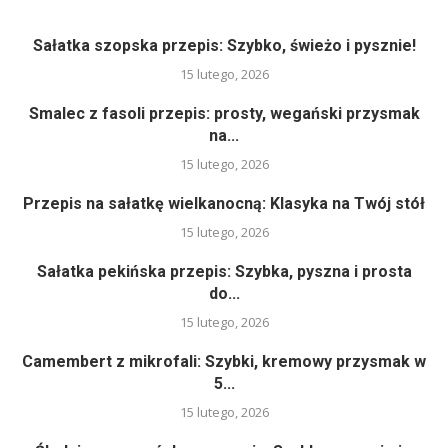
Sałatka szopska przepis: Szybko, świeżo i pysznie!
15 lutego, 2026
Smalec z fasoli przepis: prosty, wegański przysmak
na...
15 lutego, 2026
Przepis na sałatkę wielkanocną: Klasyka na Twój stół
15 lutego, 2026
Sałatka pekińska przepis: Szybka, pyszna i prosta
do...
15 lutego, 2026
Camembert z mikrofali: Szybki, kremowy przysmak w
5...
15 lutego, 2026