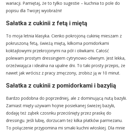
wariacji. Pamiętaj, że to tylko sugestie – kuchnia to pole do
popisu dla Twojej wyobraźni!
Sałatka z cukinii z fetą i miętą
To moja letnia klasyka. Cienko pokrojoną cukinię mieszam z
pokruszoną fetą, świeżą miętą, kilkoma pomidorkami
koktajlowymi przekrojonymi na pół i oliwkami. Całość
polewam prostym dressingiem cytrynowo-oliwnym. Jest lekka,
orzeźwiająca i idealna na upalne dni. To taki prosty przepis, że
nawet jak wrócisz z pracy zmęczony, zrobisz ją w 10 minut.
Sałatka z cukinii z pomidorkami i bazylią
Bardzo podobna do poprzedniej, ale z dominującą nutą bazylii.
Zamiast mięty używam hojnie posiekanej świeżej bazylii,
dodaję też ząbek czosnku przeciśnięty przez praskę do
dressingu. Jeśli lubię, dorzucam też kilka płatków parmezanu.
To połączenie przypomina mi smaki kuchni włoskiej. Dla mnie