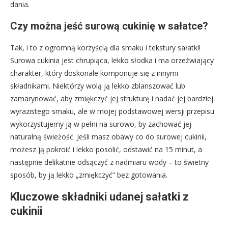
dania.
Czy można jeść surową cukinię w sałatce?
Tak, i to z ogromną korzyścią dla smaku i tekstury sałatki!
Surowa cukinia jest chrupiąca, lekko słodka i ma orzeźwiający
charakter, który doskonale komponuje się z innymi
składnikami. Niektórzy wolą ją lekko zblanszować lub
zamarynować, aby zmiękczyć jej strukturę i nadać jej bardziej
wyrazistego smaku, ale w mojej podstawowej wersji przepisu
wykorzystujemy ją w pełni na surowo, by zachować jej
naturalną świeżość. Jeśli masz obawy co do surowej cukinii,
możesz ją pokroić i lekko posolić, odstawić na 15 minut, a
następnie delikatnie odsączyć z nadmiaru wody – to świetny
sposób, by ją lekko „zmiękczyć” bez gotowania.
Kluczowe składniki udanej sałatki z
cukinii