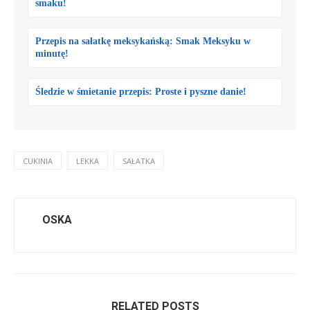
smaku!
Przepis na sałatkę meksykańską: Smak Meksyku w
minutę!
Śledzie w śmietanie przepis: Proste i pyszne danie!
CUKINIA
LEKKA
SAŁATKA
OSKA
RELATED POSTS