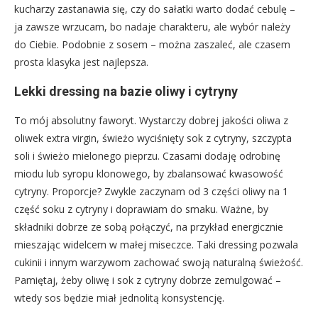
kucharzy zastanawia się, czy do sałatki warto dodać cebulę –
ja zawsze wrzucam, bo nadaje charakteru, ale wybór należy
do Ciebie. Podobnie z sosem – można zaszaleć, ale czasem
prosta klasyka jest najlepsza.
Lekki dressing na bazie oliwy i cytryny
To mój absolutny faworyt. Wystarczy dobrej jakości oliwa z
oliwek extra virgin, świeżo wyciśnięty sok z cytryny, szczypta
soli i świeżo mielonego pieprzu. Czasami dodaję odrobinę
miodu lub syropu klonowego, by zbalansować kwasowość
cytryny. Proporcje? Zwykle zaczynam od 3 części oliwy na 1
część soku z cytryny i doprawiam do smaku. Ważne, by
składniki dobrze ze sobą połączyć, na przykład energicznie
mieszając widelcem w małej miseczce. Taki dressing pozwala
cukinii i innym warzywom zachować swoją naturalną świeżość.
Pamiętaj, żeby oliwę i sok z cytryny dobrze zemulgować –
wtedy sos będzie miał jednolitą konsystencję.