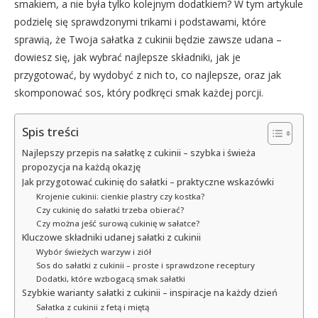
smakiem, a nie była tylko kolejnym dodatkiem? W tym artykule
podzielę się sprawdzonymi trikami i podstawami, które
sprawią, że Twoja sałatka z cukinii będzie zawsze udana –
dowiesz się, jak wybrać najlepsze składniki, jak je
przygotować, by wydobyć z nich to, co najlepsze, oraz jak
skomponować sos, który podkręci smak każdej porcji.
Spis treści
Najlepszy przepis na sałatkę z cukinii – szybka i świeża
propozycja na każdą okazję
Jak przygotować cukinię do sałatki – praktyczne wskazówki
Krojenie cukinii: cienkie plastry czy kostka?
Czy cukinię do sałatki trzeba obierać?
Czy można jeść surową cukinię w sałatce?
Kluczowe składniki udanej sałatki z cukinii
Wybór świeżych warzyw i ziół
Sos do sałatki z cukinii – proste i sprawdzone receptury
Dodatki, które wzbogacą smak sałatki
Szybkie warianty sałatki z cukinii – inspiracje na każdy dzień
Sałatka z cukinii z fetą i miętą