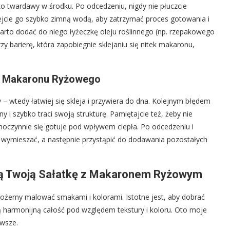
ko twardawy w środku. Po odcedzeniu, nigdy nie płuczcie
jcie go szybko zimną wodą, aby zatrzymać proces gotowania i
warto dodać do niego łyżeczkę oleju roślinnego (np. rzepakowego
zy barierę, która zapobiegnie sklejaniu się nitek makaronu,
a Makaronu Ryżowego
– wtedy łatwiej się skleja i przywiera do dna. Kolejnym błędem
y i szybko traci swoją strukturę. Pamiętajcie też, żeby nie
oczynnie się gotuje pod wpływem ciepła. Po odcedzeniu i
 i wymieszać, a następnie przystąpić do dodawania pozostałych
cą Twoją Sałatkę z Makaronem Ryżowym
żemy malować smakami i kolorami. Istotne jest, aby dobrać
rzą harmonijną całość pod względem tekstury i koloru. Oto moje
awsze.