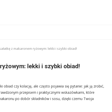
sałatkę z makaronem ryżowym: lekki i szybki obiad!
yżowym: lekki i szybki obiad!
biad czy kolację, ale często pojawia się pytanie: jak ją zrobić,
sprawdzonym przepisem i praktycznymi wskazówkami, które
karonu po dobór składników i sosu, dzięki czemu Twoja