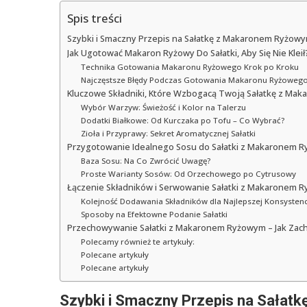
Spis treści
Szybki i Smaczny Przepis na Sałatkę z Makaronem Ryżowy
Jak Ugotować Makaron Ryżowy Do Sałatki, Aby Się Nie Kleił
Technika Gotowania Makaronu Ryżowego Krok po Kroku
Najczęstsze Błędy Podczas Gotowania Makaronu Ryżoweg
Kluczowe Składniki, Które Wzbogacą Twoją Sałatkę z M
Wybór Warzyw: Świeżość i Kolor na Talerzu
Dodatki Białkowe: Od Kurczaka po Tofu – Co Wybrać?
Zioła i Przyprawy: Sekret Aromatycznej Sałatki
Przygotowanie Idealnego Sosu do Sałatki z Makaronem 
Baza Sosu: Na Co Zwrócić Uwagę?
Proste Warianty Sosów: Od Orzechowego po Cytrusowy
Łączenie Składników i Serwowanie Sałatki z Makaronem 
Kolejność Dodawania Składników dla Najlepszej Konsystenc
Sposoby na Efektowne Podanie Sałatki
Przechowywanie Sałatki z Makaronem Ryżowym – Jak Zac
Polecamy również te artykuły:
Polecane artykuły
Polecane artykuły
Szybki i Smaczny Przepis na Sałat