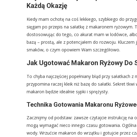
Każdą Okazję
Kiedy mam ochotę na coś lekkiego, szybkiego do przyg
sięgam po przepis na sałatkę z makaronem ryżowym. T
dostosowując do tego, co akurat mam w lodówce, albo
bazą – prostą, ale z potencjałem do rozwoju. Kluczem
smaków, o czym opowiem Wam szczegółowo.
Jak Ugotować Makaron Ryżowy Do Sał
To chyba najczęściej popełniany błąd przy sałatkach
przypomina raczej kleik niż bazę do sałatki. Sekret tkwi
makaron będzie idealnie sypki i sprężysty.
Technika Gotowania Makaronu Ryżowe
Zacznijmy od podstaw: zawsze czytajcie instrukcję n
mogą wymagać nieco innego czasu gotowania. Ogólna za
wody. Wrzućcie makaron do wrzątku i gotujcie przez c