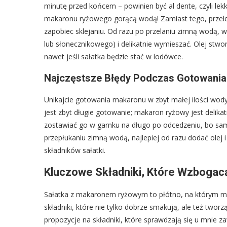
minutę przed końcem – powinien być al dente, czyli lek
makaronu ryżowego gorącą wodą! Zamiast tego, przele
zapobiec sklejaniu. Od razu po przelaniu zimną wodą, 
lub słonecznikowego) i delikatnie wymieszać. Olej stwor
nawet jeśli sałatka będzie stać w lodówce.
Najczęstsze Błędy Podczas Gotowani
Unikajcie gotowania makaronu w zbyt małej ilości wody 
jest zbyt długie gotowanie; makaron ryżowy jest delikatn
zostawiać go w garnku na długo po odcedzeniu, bo sam
przepłukaniu zimną wodą, najlepiej od razu dodać olej
składników sałatki.
Kluczowe Składniki, Które Wzboga
Sałatka z makaronem ryżowym to płótno, na którym mo
składniki, które nie tylko dobrze smakują, ale też two
propozycje na składniki, które sprawdzają się u mnie z