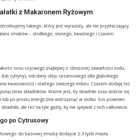
Sałatki z Makaronem Ryżowym
rzebujemy takiego, który jest wyrazisty, ale nie przytłaczający.
alans smaków – słodkiego, słonego, kwaśnego i czasem
kości sosu sojowego (najlepiej o obniżonej zawartości sodu,
ki (lub cytryny), odrobiny oleju sezamowego (dla głębokiego
ia kwasowości) i startego świeżego imbiru. Czasem dodaję też
o połączenia składników. Ważne jest, by składniki sosu dobrze się
lub po prostu energicznie wstrząsnąć w słoiku. Sos powinien
kładniki, ale też na tyle gęsty, by nie spływał z nich całkowicie.
ego po Cytrusowy
chowego: do bazowej emulsji dodajcie 2-3 łyżki masła