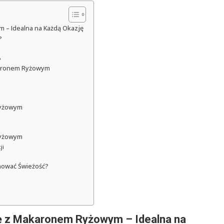
m – Idealna na Każdą Okazję
?
o
akaronem Ryżowym
Ryżowym
Ryżowym
ji
hować Świeżość?
kę z Makaronem Ryżowym – Idealna na