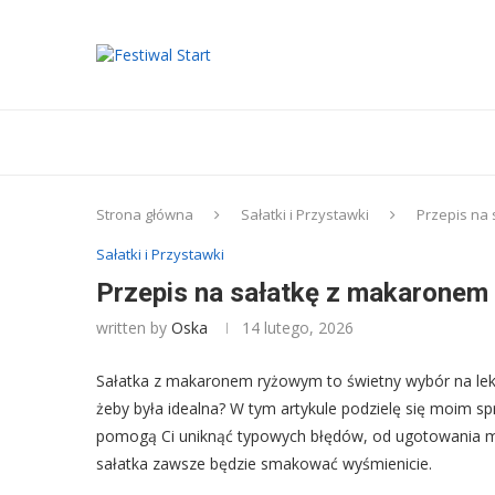
Strona główna
Sałatki i Przystawki
Przepis na 
Sałatki i Przystawki
Przepis na sałatkę z makaronem r
written by
Oska
14 lutego, 2026
Sałatka z makaronem ryżowym to świetny wybór na lekki o
żeby była idealna? W tym artykule podzielę się moim 
pomogą Ci uniknąć typowych błędów, od ugotowania ma
sałatka zawsze będzie smakować wyśmienicie.