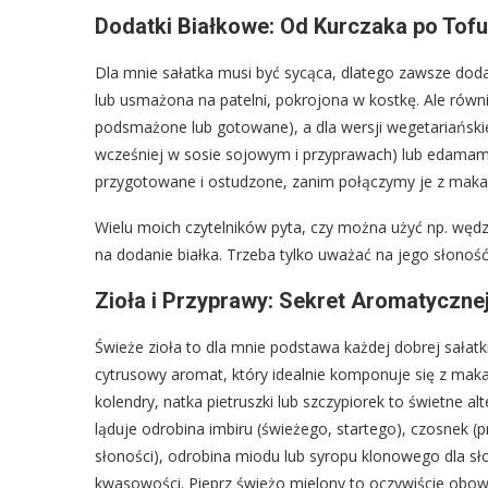
Dodatki Białkowe: Od Kurczaka po Tof
Dla mnie sałatka musi być sycąca, dlatego zawsze dodaję
lub usmażona na patelni, pokrojona w kostkę. Ale równ
podsmażone lub gotowane), a dla wersji wegetariański
wcześniej w sosie sojowym i przyprawach) lub edamame.
przygotowane i ostudzone, zanim połączymy je z mak
Wielu moich czytelników pyta, czy można użyć np. węd
na dodanie białka. Trzeba tylko uważać na jego słono
Zioła i Przyprawy: Sekret Aromatycznej
Świeże zioła to dla mnie podstawa każdej dobrej sałat
cytrusowy aromat, który idealnie komponuje się z maka
kolendry, natka pietruszki lub szczypiorek to świetne
ląduje odrobina imbiru (świeżego, startego), czosnek (p
słoności), odrobina miodu lub syropu klonowego dla sło
kwasowości. Pieprz świeżo mielony to oczywiście obo