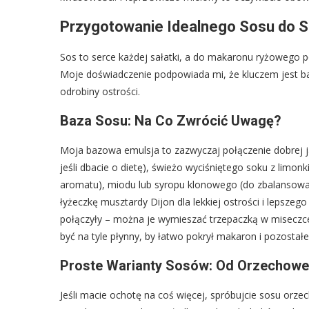
Przygotowanie Idealnego Sosu do 
Sos to serce każdej sałatki, a do makaronu ryżowego pot
Moje doświadczenie podpowiada mi, że kluczem jest b
odrobiny ostrości.
Baza Sosu: Na Co Zwrócić Uwagę?
Moja bazowa emulsja to zazwyczaj połączenie dobrej ja
jeśli dbacie o dietę), świeżo wyciśniętego soku z limon
aromatu), miodu lub syropu klonowego (do zbalansowan
łyżeczkę musztardy Dijon dla lekkiej ostrości i lepszeg
połączyły – można je wymieszać trzepaczką w miseczce 
być na tyle płynny, by łatwo pokrył makaron i pozostałe s
Proste Warianty Sosów: Od Orzechow
Jeśli macie ochotę na coś więcej, spróbujcie sosu orze