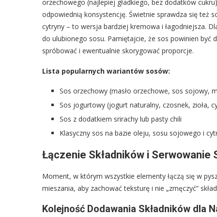
orzechowego (najlepiej gładkiego, bez dodatków cukru
odpowiednią konsystencję. Świetnie sprawdza się też so
cytryny – to wersja bardziej kremowa i łagodniejsza. Dl
do ulubionego sosu. Pamiętajcie, że sos powinien być
spróbować i ewentualnie skorygować proporcje.
Lista popularnych wariantów sosów:
Sos orzechowy (masło orzechowe, sos sojowy, 
Sos jogurtowy (jogurt naturalny, czosnek, zioła, c
Sos z dodatkiem srirachy lub pasty chili
Klasyczny sos na bazie oleju, sosu sojowego i cy
Łączenie Składników i Serwowanie
Moment, w którym wszystkie elementy łączą się w pysz
mieszania, aby zachować teksturę i nie „zmęczyć” skła
Kolejność Dodawania Składników dla Na