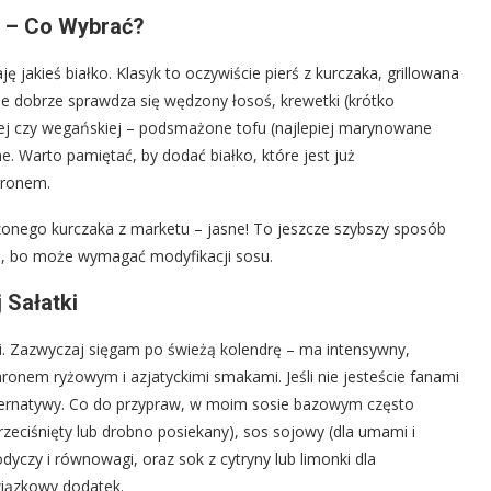
u – Co Wybrać?
 jakieś białko. Klasyk to oczywiście pierś z kurczaka, grillowana
ie dobrze sprawdza się wędzony łosoś, krewetki (krótko
ej czy wegańskiej – podsmażone tofu (najlepiej marynowane
 Warto pamiętać, by dodać białko, które jest już
aronem.
zonego kurczaka z marketu – jasne! To jeszcze szybszy sposób
ść, bo może wymagać modyfikacji sosu.
 Sałatki
ki. Zazwyczaj sięgam po świeżą kolendrę – ma intensywny,
ronem ryżowym i azjatyckimi smakami. Jeśli nie jesteście fanami
 alternatywy. Co do przypraw, w moim sosie bazowym często
rzeciśnięty lub drobno posiekany), sos sojowy (dla umami i
dyczy i równowagi, oraz sok z cytryny lub limonki dla
wiązkowy dodatek.