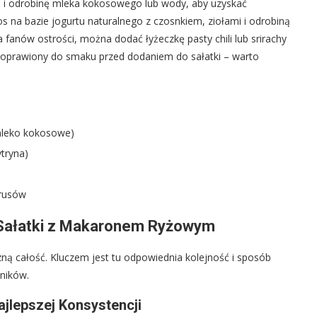
) i odrobinę mleka kokosowego lub wody, aby uzyskać
s na bazie jogurtu naturalnego z czosnkiem, ziołami i odrobiną
a fanów ostrości, można dodać łyżeczkę pasty chili lub srirachy
 doprawiony do smaku przed dodaniem do sałatki – warto
mleko kokosowe)
ytryna)
trusów
 Sałatki z Makaronem Ryżowym
ną całość. Kluczem jest tu odpowiednia kolejność i sposób
dników.
jlepszej Konsystencji