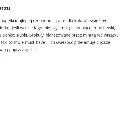
erzu
pryki (najlepiej czerwonej i żółtej dla koloru), świeżego
orku, jeśli wolicie łagodniejszy smak) i chrupiącej marchewki,
w cienkie słupki. Brokuły, blanszowane przez minutę we wrzątku,
truszki to moje must-have – ich świeżość przełamuje cięższe
kaną papryczkę chili.
: