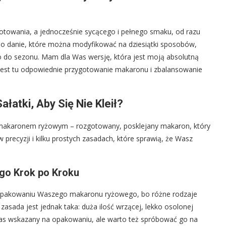
otowania, a jednocześnie sycącego i pełnego smaku, od razu
o danie, które można modyfikować na dziesiątki sposobów,
 do sezonu. Mam dla Was wersję, która jest moją absolutną
 jest tu odpowiednie przygotowanie makaronu i zbalansowanie
atki, Aby Się Nie Kleił?
 z makaronem ryżowym – rozgotowany, posklejany makaron, który
 w precyzji i kilku prostych zasadach, które sprawią, że Wasz
go Krok po Kroku
a opakowaniu Waszego makaronu ryżowego, bo różne rodzaje
sada jest jednak taka: duża ilość wrzącej, lekko osolonej
zas wskazany na opakowaniu, ale warto też spróbować go na