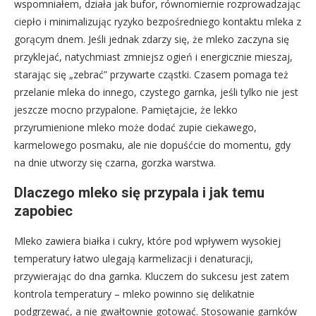
wspomniałem, działa jak bufor, równomiernie rozprowadzając
ciepło i minimalizując ryzyko bezpośredniego kontaktu mleka z
gorącym dnem. Jeśli jednak zdarzy się, że mleko zaczyna się
przyklejać, natychmiast zmniejsz ogień i energicznie mieszaj,
starając się „zebrać” przywarte cząstki. Czasem pomaga też
przelanie mleka do innego, czystego garnka, jeśli tylko nie jest
jeszcze mocno przypalone. Pamiętajcie, że lekko
przyrumienione mleko może dodać zupie ciekawego,
karmelowego posmaku, ale nie dopuśćcie do momentu, gdy
na dnie utworzy się czarna, gorzka warstwa.
Dlaczego mleko się przypala i jak temu
zapobiec
Mleko zawiera białka i cukry, które pod wpływem wysokiej
temperatury łatwo ulegają karmelizacji i denaturacji,
przywierając do dna garnka. Kluczem do sukcesu jest zatem
kontrola temperatury – mleko powinno się delikatnie
podgrzewać, a nie gwałtownie gotować. Stosowanie garnków