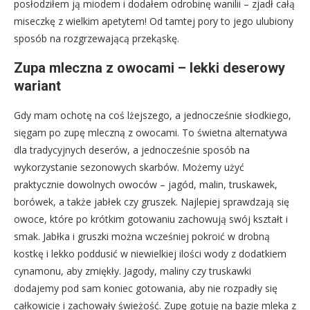
posłodziłem ją miodem i dodałem odrobinę wanilii – zjadł całą
miseczkę z wielkim apetytem! Od tamtej pory to jego ulubiony
sposób na rozgrzewającą przekąskę.
Zupa mleczna z owocami – lekki deserowy
wariant
Gdy mam ochotę na coś lżejszego, a jednocześnie słodkiego,
sięgam po zupę mleczną z owocami. To świetna alternatywa
dla tradycyjnych deserów, a jednocześnie sposób na
wykorzystanie sezonowych skarbów. Możemy użyć
praktycznie dowolnych owoców – jagód, malin, truskawek,
borówek, a także jabłek czy gruszek. Najlepiej sprawdzają się
owoce, które po krótkim gotowaniu zachowują swój kształt i
smak. Jabłka i gruszki można wcześniej pokroić w drobną
kostkę i lekko poddusić w niewielkiej ilości wody z dodatkiem
cynamonu, aby zmiękły. Jagody, maliny czy truskawki
dodajemy pod sam koniec gotowania, aby nie rozpadły się
całkowicie i zachowały świeżość. Zupę gotuję na bazie mleka z