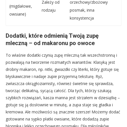
Zależy od
orzechowy/zbożowy
(migdałowe,
rodzaju
posmak, inna
owsiane)
konsystencja
Dodatki, które odmienią Twoją zupę
mleczną – od makaronu po owoce
To właśnie dodatki czynią zupę mleczną tak wszechstronną i
pozwalają na tworzenie rozmaitych wariantów. Klasyką jest
drobny makaron, np. nitki, gwiazdki czy literki, który gotuje się
błyskawicznie i nadaje zupie przyjemną teksturę. Ryż,
zwłaszcza okrągłoziarnisty, również świetnie się sprawdza,
tworząc delikatną, sycącą całość. Dla tych, którzy szukają
szybkich rozwiązań, kasza manna jest strzałem w dziesiątkę –
gotuje się ją dosłownie w minutę, a zupa staje się gładka i
kremowa. Ale możliwości są znacznie szersze! Możemy dodać
gotowane na sypko płatki owsiane, które dodadzą zupie
błonnika i lekko orzechowego posmaku. Dla miłośników