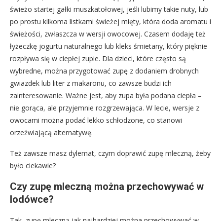
świeżo startej gałki muszkatołowej, jeśli lubimy takie nuty, lub
po prostu kilkoma listkami świeżej mięty, która doda aromatu i
świeżości, zwłaszcza w wersji owocowej. Czasem dodaję też
łyżeczkę jogurtu naturalnego lub kleks śmietany, który pięknie
rozpływa się w ciepłej zupie. Dla dzieci, które często są
wybredne, można przygotować zupę z dodaniem drobnych
gwiazdek lub liter z makaronu, co zawsze budzi ich
zainteresowanie. Ważne jest, aby zupa była podana ciepła –
nie gorąca, ale przyjemnie rozgrzewająca. W lecie, wersje z
owocami można podać lekko schłodzone, co stanowi
orzeźwiającą alternatywę.
Też zawsze masz dylemat, czym doprawić zupę mleczną, żeby
było ciekawie?
Czy zupę mleczną można przechowywać w
lodówce?
Tak, zupę mleczną jak najbardziej można przechowywać w