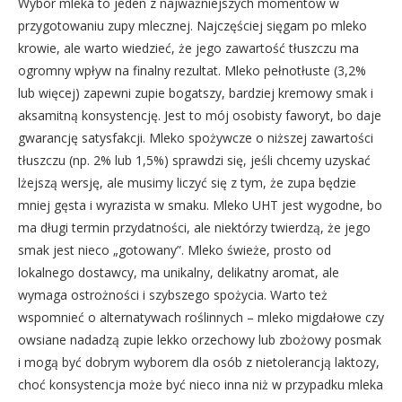
Wybór mleka to jeden z najważniejszych momentów w
przygotowaniu zupy mlecznej. Najczęściej sięgam po mleko
krowie, ale warto wiedzieć, że jego zawartość tłuszczu ma
ogromny wpływ na finalny rezultat. Mleko pełnotłuste (3,2%
lub więcej) zapewni zupie bogatszy, bardziej kremowy smak i
aksamitną konsystencję. Jest to mój osobisty faworyt, bo daje
gwarancję satysfakcji. Mleko spożywcze o niższej zawartości
tłuszczu (np. 2% lub 1,5%) sprawdzi się, jeśli chcemy uzyskać
lżejszą wersję, ale musimy liczyć się z tym, że zupa będzie
mniej gęsta i wyrazista w smaku. Mleko UHT jest wygodne, bo
ma długi termin przydatności, ale niektórzy twierdzą, że jego
smak jest nieco „gotowany”. Mleko świeże, prosto od
lokalnego dostawcy, ma unikalny, delikatny aromat, ale
wymaga ostrożności i szybszego spożycia. Warto też
wspomnieć o alternatywach roślinnych – mleko migdałowe czy
owsiane nadadzą zupie lekko orzechowy lub zbożowy posmak
i mogą być dobrym wyborem dla osób z nietolerancją laktozy,
choć konsystencja może być nieco inna niż w przypadku mleka