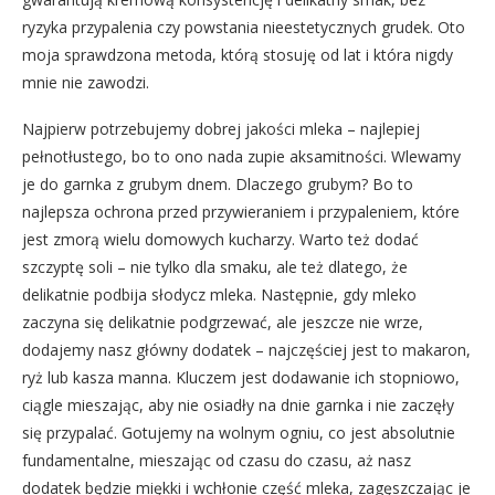
ryzyka przypalenia czy powstania nieestetycznych grudek. Oto
moja sprawdzona metoda, którą stosuję od lat i która nigdy
mnie nie zawodzi.
Najpierw potrzebujemy dobrej jakości mleka – najlepiej
pełnotłustego, bo to ono nada zupie aksamitności. Wlewamy
je do garnka z grubym dnem. Dlaczego grubym? Bo to
najlepsza ochrona przed przywieraniem i przypaleniem, które
jest zmorą wielu domowych kucharzy. Warto też dodać
szczyptę soli – nie tylko dla smaku, ale też dlatego, że
delikatnie podbija słodycz mleka. Następnie, gdy mleko
zaczyna się delikatnie podgrzewać, ale jeszcze nie wrze,
dodajemy nasz główny dodatek – najczęściej jest to makaron,
ryż lub kasza manna. Kluczem jest dodawanie ich stopniowo,
ciągle mieszając, aby nie osiadły na dnie garnka i nie zaczęły
się przypalać. Gotujemy na wolnym ogniu, co jest absolutnie
fundamentalne, mieszając od czasu do czasu, aż nasz
dodatek będzie miękki i wchłonie część mleka, zagęszczając je