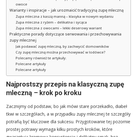
owoce
Warianty i inspiracje – jak urozmaicić tradycyjną zupę mleczną
Zupa mleczna z kaszą manną – klasyka w nowym wydaniu
Zupa mleczna z ryżem – delikatna i sycąca
Zupa mleczna z owocami – lekki deserowy wariant
Praktyczne porady dotyczące serwowania i przechowywania
zupy mlecznej
Jak podawać zupę mleczną, by zachwycić domowników
Czy zupę mleczną można przechowywać w lodówce?
Polecamy również te artykuły:
Polecane artykuły
Polecane artykuły
Najprostszy przepis na klasyczną zupę
mleczną – krok po kroku
Zacznijmy od podstaw, bo jak mówi stare porzekadło, diabeł
tkwi w szczegółach, a w przypadku zupy mlecznej te szczegóły
potrafią być kluczowe dla sukcesu. Przygotowanie tej pozornie
prostej potrawy wymaga kilku prostych kroków, które
gwarantują kremową konsystencję i delikatny smak, bez