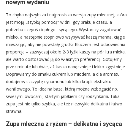
nowym wydaniu
To chyba najszybsza i najprostsza wersja zupy mlecznej, która
jest moją „szybką pomocą” w dni, gdy brakuje czasu, a
potrzeba czegoś ciepłego i sycącego. Wystarczy zagotować
mleko, a następnie stopniowo wsypywać kaszę manną, ciągle
mieszając, aby nie powstały grudki. Kluczem jest odpowiednia
proporcja – zazwyczaj około 2-3 łyżki kaszy na pół litra mleka,
ale warto dostosować ją do własnych preferencji. Gotujemy
przez minutę lub dwie, aż kasza napęcznieje i lekko zgęstnieje.
Doprawiamy do smaku cukrem lub miodem, a dla aromatu
dodajemy szczyptę cynamonu lub kilka kropli ekstraktu
waniliowego. To idealna baza, którą można wzbogacić np.
świeżymi owocami, startym jabłkiem czy rodzynkami. Taka
zupa jest nie tylko szybka, ale też niezwykle delikatna i łatwo
strawna.
Zupa mleczna z ryżem – delikatna i sycąca