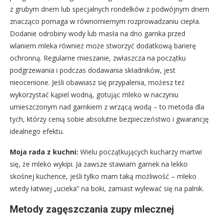
z grubym dnem lub specjalnych rondelków z podwójnym dnem
znacząco pomaga w równomiernym rozprowadzaniu ciepła.
Dodanie odrobiny wody lub masła na dno garnka przed
wlaniem mleka również może stworzyć dodatkową barierę
ochronną. Regularne mieszanie, zwłaszcza na początku
podgrzewania i podczas dodawania składników, jest
nieocenione. Jeśli obawiasz się przypalenia, możesz też
wykorzystać kąpiel wodną, gotując mleko w naczyniu
umieszczonym nad garnkiem z wrzącą wodą – to metoda dla
tych, którzy cenią sobie absolutne bezpieczeństwo i gwarancję
idealnego efektu.
Moja rada z kuchni:
Wielu początkujących kucharzy martwi
się, że mleko wykipi. Ja zawsze stawiam garnek na lekko
skośnej kuchence, jeśli tylko mam taką możliwość – mleko
wtedy łatwiej „ucieka” na boki, zamiast wylewać się na palnik.
Metody zagęszczania zupy mlecznej