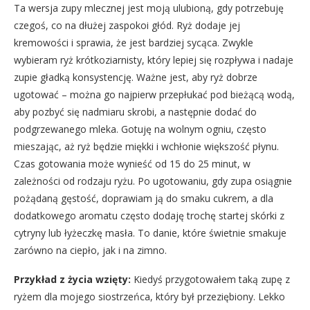
Ta wersja zupy mlecznej jest moją ulubioną, gdy potrzebuję
czegoś, co na dłużej zaspokoi głód. Ryż dodaje jej
kremowości i sprawia, że jest bardziej sycąca. Zwykle
wybieram ryż krótkoziarnisty, który lepiej się rozpływa i nadaje
zupie gładką konsystencję. Ważne jest, aby ryż dobrze
ugotować – można go najpierw przepłukać pod bieżącą wodą,
aby pozbyć się nadmiaru skrobi, a następnie dodać do
podgrzewanego mleka. Gotuję na wolnym ogniu, często
mieszając, aż ryż będzie miękki i wchłonie większość płynu.
Czas gotowania może wynieść od 15 do 25 minut, w
zależności od rodzaju ryżu. Po ugotowaniu, gdy zupa osiągnie
pożądaną gęstość, doprawiam ją do smaku cukrem, a dla
dodatkowego aromatu często dodaję trochę startej skórki z
cytryny lub łyżeczkę masła. To danie, które świetnie smakuje
zarówno na ciepło, jak i na zimno.
Przykład z życia wzięty:
Kiedyś przygotowałem taką zupę z
ryżem dla mojego siostrzeńca, który był przeziębiony. Lekko