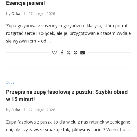
Esencja jesieni!
by
Oska
27 lutego, 2026
Zupa grzybowa z suszonych grzybów to klasyka, która potrafi
rozgrzać serce i żołądek, ale jej przygotowanie czasem wydaje
się wyzwaniem – od …
Zupy
Przepis na zupę fasolową z puszki: Szybki obiad
w 15 minut!
by
Oska
27 lutego, 2026
Zupa fasolowa z puszki to dla wielu z nas ratunek w zabiegane
dni, ale czy zawsze smakuje tak, jakbyśmy chcieli? Wiem, bo …