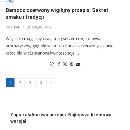
Zupy
Barszcz czerwony wigilijny przepis: Sekret
smaku i tradycji
by
Oska
26 lutego, 2026
Wigilia to magiczny czas, a jej sercem często bywa
aromatyczny, głęboki w smaku barszcz czerwony – danie,
które dla wielu stanowi kwintesencję …
1
2
3
4
Zupa kalafiorowa przepis: Najlepsza kremowa
wersja!