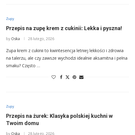
Zupy
Przepis na zupę krem z cukinii: Lekka i pyszna!
by
Oska
28 lutego, 2026
Zupa krem z cukinii to kwintesencja letniej lekkości i zdrowia
na talerzu, ale czy zawsze wychodzi idealnie aksamitna i pełna
smaku? Często …
Zupy
Przepis na żurek: Klasyka polskiej kuchni w
Twoim domu
by
Oska
28 lutego, 2026