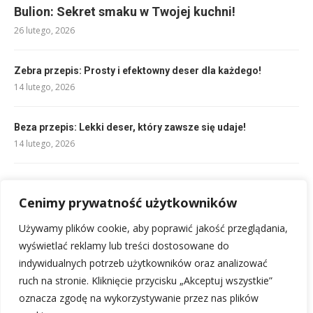
Bulion: Sekret smaku w Twojej kuchni!
26 lutego, 2026
Zebra przepis: Prosty i efektowny deser dla każdego!
14 lutego, 2026
Beza przepis: Lekki deser, który zawsze się udaje!
14 lutego, 2026
Groszek z marchewką przepis: Klasyka na talerzu w 15 minut!
14 lutego, 2026
Cenimy prywatność użytkowników
Używamy plików cookie, aby poprawić jakość przeglądania,
Sałatka z tuńczykiem warstwowa przepis: prosto i pysznie!
wyświetlać reklamy lub treści dostosowane do
14 lutego, 2026
indywidualnych potrzeb użytkowników oraz analizować
ruch na stronie. Kliknięcie przycisku „Akceptuj wszystkie”
oznacza zgodę na wykorzystywanie przez nas plików