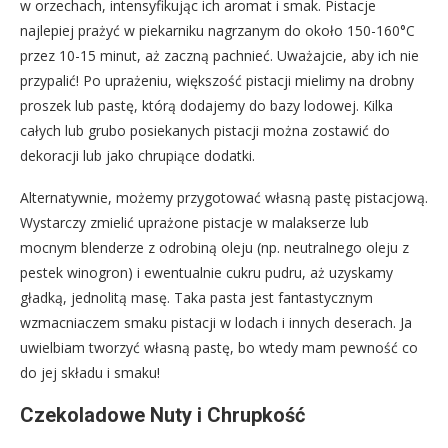
w orzechach, intensyfikując ich aromat i smak. Pistacje
najlepiej prażyć w piekarniku nagrzanym do około 150-160°C
przez 10-15 minut, aż zaczną pachnieć. Uważajcie, aby ich nie
przypalić! Po uprażeniu, większość pistacji mielimy na drobny
proszek lub pastę, którą dodajemy do bazy lodowej. Kilka
całych lub grubo posiekanych pistacji można zostawić do
dekoracji lub jako chrupiące dodatki.
Alternatywnie, możemy przygotować własną pastę pistacjową.
Wystarczy zmielić uprażone pistacje w malakserze lub
mocnym blenderze z odrobiną oleju (np. neutralnego oleju z
pestek winogron) i ewentualnie cukru pudru, aż uzyskamy
gładką, jednolitą masę. Taka pasta jest fantastycznym
wzmacniaczem smaku pistacji w lodach i innych deserach. Ja
uwielbiam tworzyć własną pastę, bo wtedy mam pewność co
do jej składu i smaku!
Czekoladowe Nuty i Chrupkość