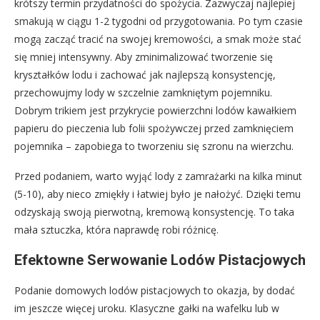
krótszy termin przydatności do spożycia. Zazwyczaj najlepiej
smakują w ciągu 1-2 tygodni od przygotowania. Po tym czasie
mogą zacząć tracić na swojej kremowości, a smak może stać
się mniej intensywny. Aby zminimalizować tworzenie się
kryształków lodu i zachować jak najlepszą konsystencję,
przechowujmy lody w szczelnie zamkniętym pojemniku.
Dobrym trikiem jest przykrycie powierzchni lodów kawałkiem
papieru do pieczenia lub folii spożywczej przed zamknięciem
pojemnika – zapobiega to tworzeniu się szronu na wierzchu.
Przed podaniem, warto wyjąć lody z zamrażarki na kilka minut
(5-10), aby nieco zmiękły i łatwiej było je nałożyć. Dzięki temu
odzyskają swoją pierwotną, kremową konsystencję. To taka
mała sztuczka, która naprawdę robi różnicę.
Efektowne Serwowanie Lodów Pistacjowych
Podanie domowych lodów pistacjowych to okazja, by dodać
im jeszcze więcej uroku. Klasyczne gałki na wafelku lub w