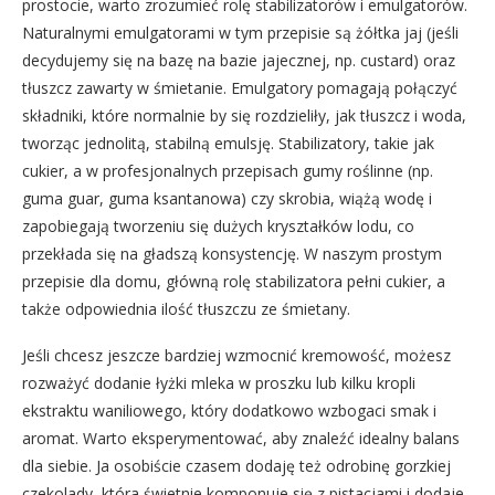
prostocie, warto zrozumieć rolę stabilizatorów i emulgatorów.
Naturalnymi emulgatorami w tym przepisie są żółtka jaj (jeśli
decydujemy się na bazę na bazie jajecznej, np. custard) oraz
tłuszcz zawarty w śmietanie. Emulgatory pomagają połączyć
składniki, które normalnie by się rozdzieliły, jak tłuszcz i woda,
tworząc jednolitą, stabilną emulsję. Stabilizatory, takie jak
cukier, a w profesjonalnych przepisach gumy roślinne (np.
guma guar, guma ksantanowa) czy skrobia, wiążą wodę i
zapobiegają tworzeniu się dużych kryształków lodu, co
przekłada się na gładszą konsystencję. W naszym prostym
przepisie dla domu, główną rolę stabilizatora pełni cukier, a
także odpowiednia ilość tłuszczu ze śmietany.
Jeśli chcesz jeszcze bardziej wzmocnić kremowość, możesz
rozważyć dodanie łyżki mleka w proszku lub kilku kropli
ekstraktu waniliowego, który dodatkowo wzbogaci smak i
aromat. Warto eksperymentować, aby znaleźć idealny balans
dla siebie. Ja osobiście czasem dodaję też odrobinę gorzkiej
czekolady, która świetnie komponuje się z pistacjami i dodaje