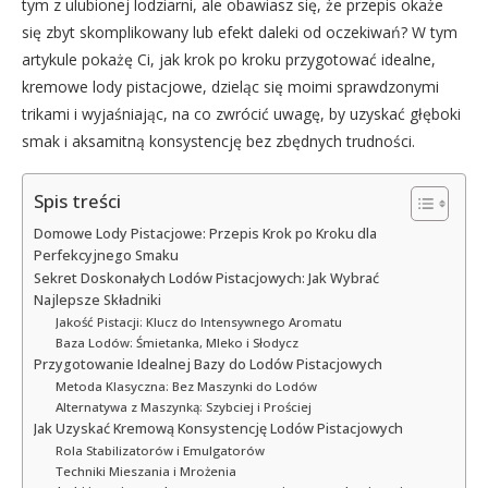
tym z ulubionej lodziarni, ale obawiasz się, że przepis okaże
się zbyt skomplikowany lub efekt daleki od oczekiwań? W tym
artykule pokażę Ci, jak krok po kroku przygotować idealne,
kremowe lody pistacjowe, dzieląc się moimi sprawdzonymi
trikami i wyjaśniając, na co zwrócić uwagę, by uzyskać głęboki
smak i aksamitną konsystencję bez zbędnych trudności.
Spis treści
Domowe Lody Pistacjowe: Przepis Krok po Kroku dla
Perfekcyjnego Smaku
Sekret Doskonałych Lodów Pistacjowych: Jak Wybrać
Najlepsze Składniki
Jakość Pistacji: Klucz do Intensywnego Aromatu
Baza Lodów: Śmietanka, Mleko i Słodycz
Przygotowanie Idealnej Bazy do Lodów Pistacjowych
Metoda Klasyczna: Bez Maszynki do Lodów
Alternatywa z Maszynką: Szybciej i Prościej
Jak Uzyskać Kremową Konsystencję Lodów Pistacjowych
Rola Stabilizatorów i Emulgatorów
Techniki Mieszania i Mrożenia