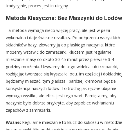
tradycyjnie, proces jest intuicyjny.
Metoda Klasyczna: Bez Maszynki do Lodów
Ta metoda wymaga nieco więcej pracy, ale jest w pełni
wykonalna i daje świetne rezultaty. Po połączeniu wszystkich
składników bazy, zlewamy ją do płaskiego naczynia, które
możemy wstawić do zamrażarki. Kluczem jest regularne
mieszanie masy co około 30-45 minut przez pierwsze 3-4
godziny mrożenia. Używamy do tego widelca lub trzepaczki,
rozbijając tworzące się kryształki lodu. Im częściej i dokładniej
będziemy mieszać, tym gładsza i bardziej kremowa będzie
konsystencja naszych lodów. To trochę jak ręczne ubijanie –
wymaga wysiłku, ale efekt jest tego wart. Pamiętajmy, aby
naczynie było dobrze przykryte, aby zapobiec wchłanianiu
zapachów z zamrażarki.
Ważne:
Regularne mieszanie to klucz do sukcesu w metodzie
bez maszynki. Nie poddawajcie się po pierwszym czy drugim