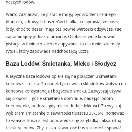
naszych lodów.
Warto zaznaczyć, że pistacje mogą być źródłem cennego
błonnika, zdrowych tłuszczów i białka, co sprawia, że nasze
lody, choć to deser, mają też pewne wartości odżywcze. Nie
zapominajmy jednak o umiarze. Osobiście wolę kupować
pistacje w łupinach – ich rozłupywanie to dla mnie taki mały
rytuał, który zapowiada nadchodzącą ucztę.
Baza Lodów: Śmietanka, Mleko i Słodycz
Klasyczna baza lodowa opiera się na połączeniu śmietanki
kremówki i mleka. Stosunek tych dwóch składników wpływa na
końcową konsystencję i bogactwo smaku. Zazwyczaj używa
się proporcji, gdzie śmietanka dominuje, nadając lodom
kremowości, podczas gdy mleko dodaje lekkości. Zazwyczaj
wybieram śmietankę o zawartości tłuszczu 30-36%, ponieważ
to właśnie tłuszcz jest odpowiedzialny za gładką i aksamitną
teksturę lodów. Zbyt niska zawartość tłuszczu może sprawić,