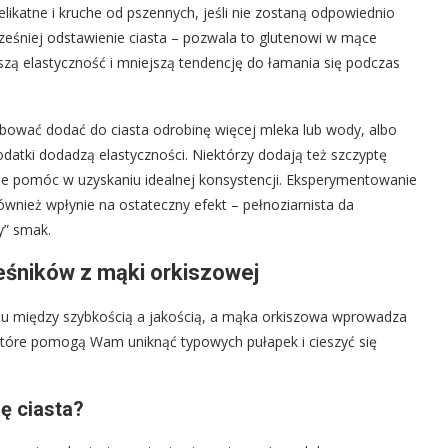
elikatne i kruche od pszennych, jeśli nie zostaną odpowiednio
eśniej odstawienie ciasta – pozwala to glutenowi w mące
kszą elastyczność i mniejszą tendencję do łamania się podczas
róbować dodać do ciasta odrobinę więcej mleka lub wody, albo
odatki dodadzą elastyczności. Niektórzy dodają też szczyptę
oże pomóc w uzyskaniu idealnej konsystencji. Eksperymentowanie
również wpłynie na ostateczny efekt – pełnoziarnista da
y” smak.
leśników z mąki orkiszowej
u między szybkością a jakością, a mąka orkiszowa wprowadza
które pomogą Wam uniknąć typowych pułapek i cieszyć się
ię ciasta?