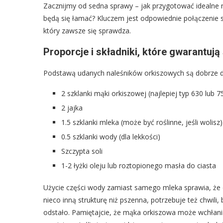
Zacznijmy od sedna sprawy – jak przygotować idealne nal
będą się łamać? Kluczem jest odpowiednie połączenie 
który zawsze się sprawdza.
Proporcje i składniki, które gwarantuj
Podstawą udanych naleśników orkiszowych są dobrze d
2 szklanki mąki orkiszowej (najlepiej typ 630 lub 7
2 jajka
1.5 szklanki mleka (może być roślinne, jeśli wolisz)
0.5 szklanki wody (dla lekkości)
Szczypta soli
1-2 łyżki oleju lub roztopionego masła do ciasta
Użycie części wody zamiast samego mleka sprawia, że 
nieco inną strukturę niż pszenna, potrzebuje też chwili
odstało. Pamiętajcie, że mąka orkiszowa może wchłania