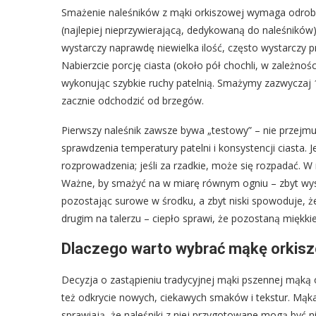
Smażenie naleśników z mąki orkiszowej wymaga odrobin
(najlepiej nieprzywierającą, dedykowaną do naleśników)
wystarczy naprawdę niewielka ilość, często wystarczy
Nabierzcie porcję ciasta (około pół chochli, w zależnośc
wykonując szybkie ruchy patelnią. Smażymy zazwyczaj 1-
zacznie odchodzić od brzegów.
Pierwszy naleśnik zawsze bywa „testowy” – nie przejmujci
sprawdzenia temperatury patelni i konsystencji ciasta. Je
rozprowadzenia; jeśli za rzadkie, może się rozpadać. W 
Ważne, by smażyć na w miarę równym ogniu – zbyt wysok
pozostając surowe w środku, a zbyt niski spowoduje, ż
drugim na talerzu – ciepło sprawi, że pozostaną miękkie
Dlaczego warto wybrać mąkę orkis
Decyzja o zastąpieniu tradycyjnej mąki pszennej mąką 
też odkrycie nowych, ciekawych smaków i tekstur. Mąka
sprawiają, że naleśniki z niej przygotowane mogą być n