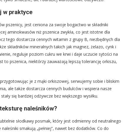
 w praktyce
w pszenicy, jest ceniona za swoje bogactwo w składniki
cej aminokwasów niż pszenica zwykła, co jest istotne dla
cz tego dostarcza cennych witamin z grupy B, niezbędnych dla
e składników mineralnych takich jak magnez, żelazo, cynk i
ienie, reguluje poziom cukru we krwi i daje uczucie sytości na
st to pszenica, niektórzy zauważają lepszą tolerancję orkiszu,
przygotowując je z mąki orkiszowej, serwujemy sobie i bliskim
ienia, ale także dostarcza cennych budulców i wspiera nasze
stały się bardziej odżywcze bez większego wysiłku.
teksturę naleśników?
ubtelnie słodkawy posmak, który jest odmienny od neutralnego
e naleśniki smakują „pełniej”, nawet bez dodatków. Co do