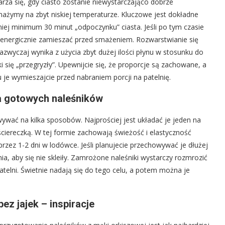
arza się, gdy ciasto zostanie niewystarczająco dobrze
ażymy na zbyt niskiej temperaturze. Kluczowe jest dokładne
ej minimum 30 minut „odpoczynku” ciasta. Jeśli po tym czasie
 energicznie zamieszać przed smażeniem. Rozwarstwianie się
 zazwyczaj wynika z użycia zbyt dużej ilości płynu w stosunku do
ki się „przegryzły”. Upewnijcie się, że proporcje są zachowane, a
tu je wymieszajcie przed nabraniem porcji na patelnię.
 gotowych naleśników
wać na kilka sposobów. Najprościej jest układać je jeden na
 ściereczką. W tej formie zachowają świeżość i elastyczność
rzez 1-2 dni w lodówce. Jeśli planujecie przechowywać je dłużej
nia, aby się nie skleiły. Zamrożone naleśniki wystarczy rozmrozić
telni. Świetnie nadają się do tego celu, a potem można je
ez jajek – inspiracje