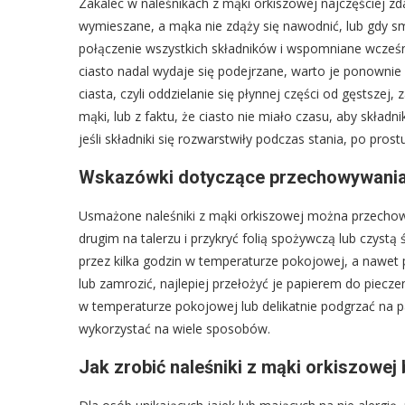
Zakalec w naleśnikach z mąki orkiszowej najczęściej zd
wymieszane, a mąka nie zdąży się nawodnić, lub gdy sm
połączenie wszystkich składników i wspomniane wcześni
ciasto nadal wydaje się podejrzane, warto je ponownie
ciasta, czyli oddzielanie się płynnej części od gęstszej,
mąki, lub z faktu, że ciasto nie miało czasu, aby składni
jeśli składniki się rozwarstwiły podczas stania, po pros
Wskazówki dotyczące przechowywania
Usmażone naleśniki z mąki orkiszowej można przechowy
drugim na talerzu i przykryć folią spożywczą lub czystą
przez kilka godzin w temperaturze pokojowej, a nawet p
lub zamrozić, najlepiej przełożyć je papierem do piecze
w temperaturze pokojowej lub delikatnie podgrzać na pa
wykorzystać na wiele sposobów.
Jak zrobić naleśniki z mąki orkiszowej b