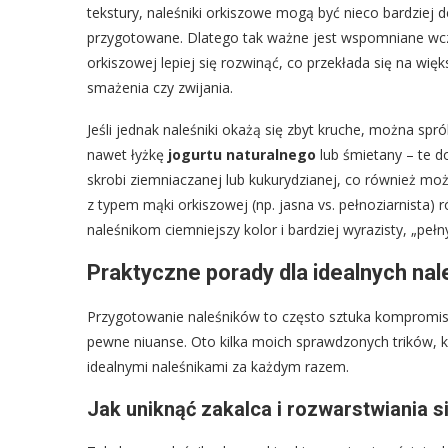
tekstury, naleśniki orkiszowe mogą być nieco bardziej d
przygotowane. Dlatego tak ważne jest wspomniane wcz
orkiszowej lepiej się rozwinąć, co przekłada się na wię
smażenia czy zwijania.
Jeśli jednak naleśniki okażą się zbyt kruche, można sp
nawet łyżkę
jogurtu naturalnego
lub śmietany – te d
skrobi ziemniaczanej lub kukurydzianej, co również m
z typem mąki orkiszowej (np. jasna vs. pełnoziarnista) 
naleśnikom ciemniejszy kolor i bardziej wyrazisty, „pełn
Praktyczne porady dla idealnych na
Przygotowanie naleśników to często sztuka kompromis
pewne niuanse. Oto kilka moich sprawdzonych trików, 
idealnymi naleśnikami za każdym razem.
Jak uniknąć zakalca i rozwarstwiania s