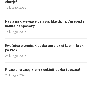
okazję!
15 lutego, 2026
Pasta na krwawiące dziąsła: Elgydium, Curasept i
naturalne sposoby
16 lutego, 2026
Kwaśnica przepis: Klasyka góralskiej kuchni krok
po kroku
24 lutego, 2026
Przepis na zupę krem z cukinii: Lekka i pyszna!
28 lutego, 2026