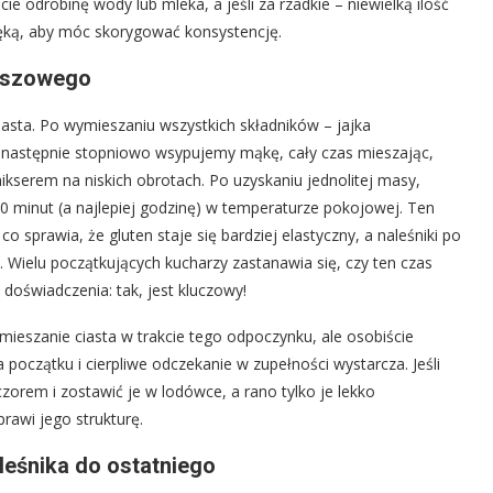
cie odrobinę wody lub mleka, a jeśli za rzadkie – niewielką ilość
ęką, aby móc skorygować konsystencję.
kiszowego
asta. Po wymieszaniu wszystkich składników – jajka
a następnie stopniowo wsypujemy mąkę, cały czas mieszając,
mikserem na niskich obrotach. Po uzyskaniu jednolitej masy,
30 minut (a najlepiej godzinę) w temperaturze pokojowej. Ten
 sprawia, że gluten staje się bardziej elastyczny, a naleśniki po
. Wielu początkujących kucharzy zastanawia się, czy ten czas
oświadczenia: tak, jest kluczowy!
 mieszanie ciasta w trakcie tego odpoczynku, ale osobiście
oczątku i cierpliwe odczekanie w zupełności wystarcza. Jeśli
orem i zostawić je w lodówce, a rano tylko je lekko
rawi jego strukturę.
leśnika do ostatniego