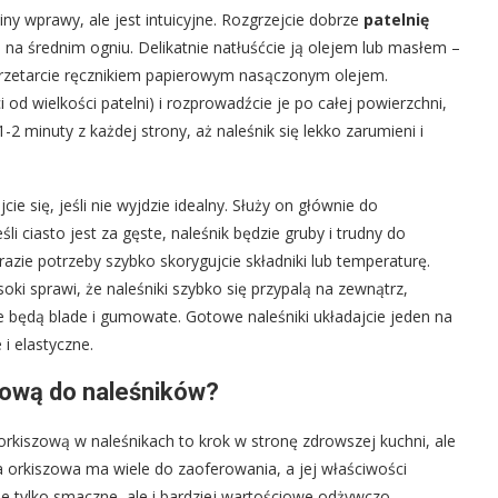
y wprawy, ale jest intuicyjne. Rozgrzejcie dobrze
patelnię
 na średnim ogniu. Delikatnie natłuśćcie ją olejem lub masłem –
 przetarcie ręcznikiem papierowym nasączonym olejem.
i od wielkości patelni) i rozprowadźcie je po całej powierzchni,
2 minuty z każdej strony, aż naleśnik się lekko zarumieni i
e się, jeśli nie wyjdzie idealny. Służy on głównie do
śli ciasto jest za gęste, naleśnik będzie gruby i trudny do
razie potrzeby szybko skorygujcie składniki lub temperaturę.
i sprawi, że naleśniki szybko się przypalą na zewnątrz,
e będą blade i gumowate. Gotowe naleśniki układajcie jeden na
 i elastyczne.
zową do naleśników?
orkiszową w naleśnikach to krok w stronę zdrowszej kuchni, ale
 orkiszowa ma wiele do zaoferowania, a jej właściwości
ie tylko smaczne, ale i bardziej wartościowe odżywczo.