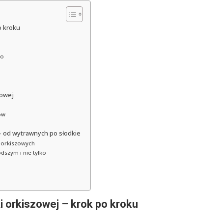
o kroku
go
zowej
ów
– od wytrawnych po słodkie
 orkiszowych
dszym i nie tylko
ki orkiszowej – krok po kroku