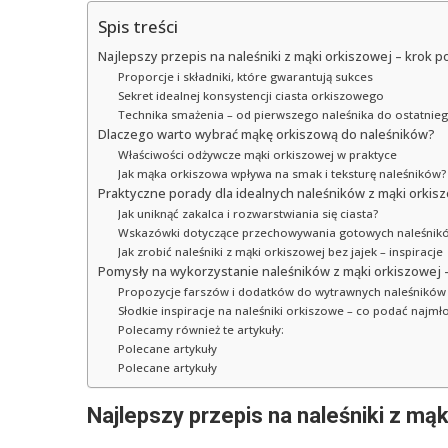
Spis treści
Najlepszy przepis na naleśniki z mąki orkiszowej – krok p
Proporcje i składniki, które gwarantują sukces
Sekret idealnej konsystencji ciasta orkiszowego
Technika smażenia – od pierwszego naleśnika do ostatnie
Dlaczego warto wybrać mąkę orkiszową do naleśników?
Właściwości odżywcze mąki orkiszowej w praktyce
Jak mąka orkiszowa wpływa na smak i teksturę naleśników?
Praktyczne porady dla idealnych naleśników z mąki orkis
Jak uniknąć zakalca i rozwarstwiania się ciasta?
Wskazówki dotyczące przechowywania gotowych naleśnik
Jak zrobić naleśniki z mąki orkiszowej bez jajek – inspiracje
Pomysły na wykorzystanie naleśników z mąki orkiszowej 
Propozycje farszów i dodatków do wytrawnych naleśników
Słodkie inspiracje na naleśniki orkiszowe – co podać najmło
Polecamy również te artykuły:
Polecane artykuły
Polecane artykuły
Najlepszy przepis na naleśniki z mą