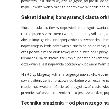
powietrza. Jeśli ciasto wyjdzie za gęste, po prostu dodaj
mąki. Zawsze warto mieć te dodatkowe składniki pod r
Sekret idealnej konsystencji ciasta or
Klucz do sukcesu tkwi w odpowiednim przygotowaniu ci
roztrzepujemy z mlekiem i wodą, dodajemy sól i olej, 
aby uniknąć grudek. Najlepiej zrobić to trzepaczką lub 
najważniejszy krok: odstawienie ciasta na co najmniej 
czas pozwala mące orkiszowej w pełni wchłonąć płyny, co
usmażeniu są delikatniejsze i mniej podatne na łamanie
oczekiwania jest naprawdę potrzebny – powiem Wam z d
Niektórzy blogerzy kulinarni sugerują nawet kilkukrotne
stwierdziłem, że jednorazowe dokładne wymieszanie na p
macie możliwość, możecie też przygotować ciasto wiecz
przemieszać przed smażeniem – to jeszcze bardziej pop
Technika smażenia – od pierwszego na