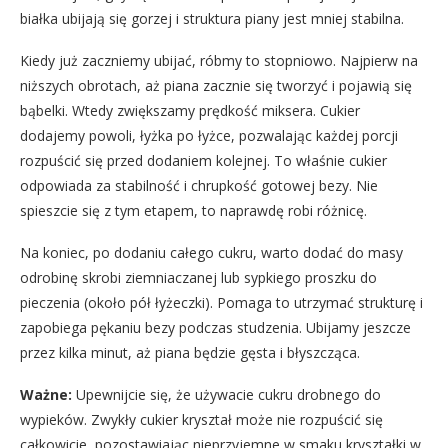
białka ubijają się gorzej i struktura piany jest mniej stabilna.
Kiedy już zaczniemy ubijać, róbmy to stopniowo. Najpierw na
niższych obrotach, aż piana zacznie się tworzyć i pojawią się
bąbelki. Wtedy zwiększamy prędkość miksera. Cukier
dodajemy powoli, łyżka po łyżce, pozwalając każdej porcji
rozpuścić się przed dodaniem kolejnej. To właśnie cukier
odpowiada za stabilność i chrupkość gotowej bezy. Nie
spieszcie się z tym etapem, to naprawdę robi różnicę.
Na koniec, po dodaniu całego cukru, warto dodać do masy
odrobinę skrobi ziemniaczanej lub sypkiego proszku do
pieczenia (około pół łyżeczki). Pomaga to utrzymać strukturę i
zapobiega pękaniu bezy podczas studzenia. Ubijamy jeszcze
przez kilka minut, aż piana będzie gęsta i błyszcząca.
Ważne:
Upewnijcie się, że używacie cukru drobnego do
wypieków. Zwykły cukier kryształ może nie rozpuścić się
całkowicie, pozostawiając nieprzyjemne w smaku kryształki w