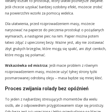
Idealny kształt to prostokąt, który ułatwi późniejsze zwijanie.
Jeśli chcecie uzyskać bardziej ozdobny efekt, możecie zrobić
na powierzchni wzorki za pomocą widelca.
Dla ułatwienia, przed rozprowadzeniem masy, możecie
narysować na papierze do pieczenia prostokąt o pożądanych
wymiarach, a następnie piec na nim. Papier można potem
łatwo zdjąć z upieczonej bezy. Ważne jest, aby nie zostawiać
zbyt grubych brzegów, które mogą się spalić, ani zbyt cienkich,
które mogą się połamać.
Wskazówka od mistrza:
Jeśli macie problem z równym
rozprowadzeniem masy, możecie użyć tylnej strony łyżki
posmarowanej odrobiną oleju – masa będzie się mniej kleić.
Proces zwijania rolady bez opóźnień
To jeden z najbardziej stresujących momentów dla wielu
osób, ale z odpowiednim przygotowaniem staje się prostszy.
Gdy beza jest już upieczona i lekko przestudzona na blasze,