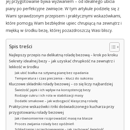
jej przygotowanie bywa wyzwaniem – od idealnego ubicia
piany po perfekcyjne zwinięcie. W tym artykule podzielę się z
Wami sprawdzonym przepisem i praktycznymi wskazówkami,
które pomogą Wam bezbłędnie upiec chrupiącą na zewnątrz i
miękką w środku bezę, której pozazdroszczą Wasi bliscy.
Spis treści
Najlepszy przepis na delikatną roladę bezową – krok po kroku
Sekrety idealnej bezy – jak uzyskać chrupkość na zewnątrz i
lekkość w środku
Jak ubić białka na sztywną pianę bez opadania
Temperatura i czas pieczenia – klucz do sukcesu
Kluczowe składniki rolady bezowej – co się liczy najbardziej
Świeżość jajek i ich wpływ na konsystencję bezy
Rodzaje cukru i ich rola w stabilizacji masy
Dodatki smakowe – jak wzbogacić klasyczną roladę
Praktyczne wskazówki i triki doświadczonego kucharza przy
przygotowaniu rolady bezowej
Jak równomiernie rozprowadzić masę na blasze
Proces zwijania rolady bez opóźnień
Schładzanie i przechowywanie – jak zachować świeżość