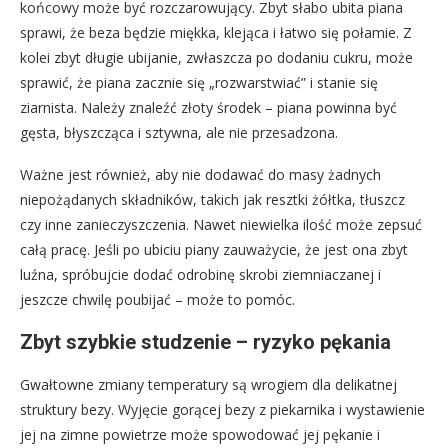
końcowy może być rozczarowujący. Zbyt słabo ubita piana
sprawi, że beza będzie miękka, klejąca i łatwo się połamie. Z
kolei zbyt długie ubijanie, zwłaszcza po dodaniu cukru, może
sprawić, że piana zacznie się „rozwarstwiać” i stanie się
ziarnista. Należy znaleźć złoty środek – piana powinna być
gęsta, błyszcząca i sztywna, ale nie przesadzona.
Ważne jest również, aby nie dodawać do masy żadnych
niepożądanych składników, takich jak resztki żółtka, tłuszcz
czy inne zanieczyszczenia. Nawet niewielka ilość może zepsuć
całą pracę. Jeśli po ubiciu piany zauważycie, że jest ona zbyt
luźna, spróbujcie dodać odrobinę skrobi ziemniaczanej i
jeszcze chwilę poubijać – może to pomóc.
Zbyt szybkie studzenie – ryzyko pękania
Gwałtowne zmiany temperatury są wrogiem dla delikatnej
struktury bezy. Wyjęcie gorącej bezy z piekarnika i wystawienie
jej na zimne powietrze może spowodować jej pękanie i