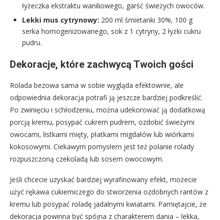
łyżeczka ekstraktu waniliowego, garść świeżych owoców.
Lekki mus cytrynowy:
200 ml śmietanki 30%, 100 g
serka homogenizowanego, sok z 1 cytryny, 2 łyżki cukru
pudru.
Dekoracje, które zachwycą Twoich gości
Rolada bezowa sama w sobie wygląda efektownie, ale
odpowiednia dekoracja potrafi ją jeszcze bardziej podkreślić.
Po zwinięciu i schłodzeniu, można udekorować ją dodatkową
porcją kremu, posypać cukrem pudrem, ozdobić świeżymi
owocami, listkami mięty, płatkami migdałów lub wiórkami
kokosowymi. Ciekawym pomysłem jest też polanie rolady
rozpuszczoną czekoladą lub sosem owocowym.
Jeśli chcecie uzyskać bardziej wyrafinowany efekt, możecie
użyć rękawa cukierniczego do stworzenia ozdobnych rantów z
kremu lub posypać roladę jadalnymi kwiatami. Pamiętajcie, że
dekoracja powinna być spójna z charakterem dania – lekka,