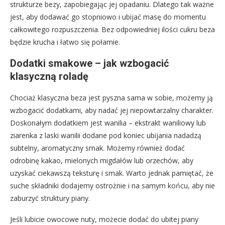
strukturze bezy, zapobiegając jej opadaniu. Dlatego tak ważne
jest, aby dodawać go stopniowo i ubijać masę do momentu
całkowitego rozpuszczenia. Bez odpowiedniej ilości cukru beza
będzie krucha i łatwo się połamie.
Dodatki smakowe – jak wzbogacić
klasyczną roladę
Chociaż klasyczna beza jest pyszna sama w sobie, możemy ją
wzbogacić dodatkami, aby nadać jej niepowtarzalny charakter.
Doskonałym dodatkiem jest wanilia – ekstrakt waniliowy lub
ziarenka z laski wanilii dodane pod koniec ubijania nadadzą
subtelny, aromatyczny smak. Możemy również dodać
odrobinę kakao, mielonych migdałów lub orzechów, aby
uzyskać ciekawszą teksturę i smak. Warto jednak pamiętać, że
suche składniki dodajemy ostrożnie i na samym końcu, aby nie
zaburzyć struktury piany.
Jeśli lubicie owocowe nuty, możecie dodać do ubitej piany