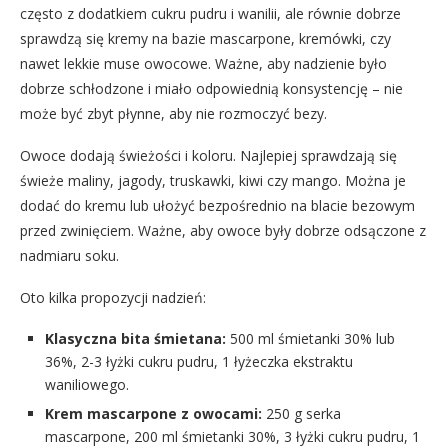
często z dodatkiem cukru pudru i wanilii, ale równie dobrze
sprawdzą się kremy na bazie mascarpone, kremówki, czy
nawet lekkie muse owocowe. Ważne, aby nadzienie było
dobrze schłodzone i miało odpowiednią konsystencję – nie
może być zbyt płynne, aby nie rozmoczyć bezy.
Owoce dodają świeżości i koloru. Najlepiej sprawdzają się
świeże maliny, jagody, truskawki, kiwi czy mango. Można je
dodać do kremu lub ułożyć bezpośrednio na blacie bezowym
przed zwinięciem. Ważne, aby owoce były dobrze odsączone z
nadmiaru soku.
Oto kilka propozycji nadzień:
Klasyczna bita śmietana:
500 ml śmietanki 30% lub
36%, 2-3 łyżki cukru pudru, 1 łyżeczka ekstraktu
waniliowego.
Krem mascarpone z owocami:
250 g serka
mascarpone, 200 ml śmietanki 30%, 3 łyżki cukru pudru, 1