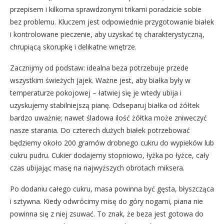
przepisem i kilkoma sprawdzonymi trikami poradzicie sobie
bez problemu. Kluczem jest odpowiednie przygotowanie białek
i kontrolowane pieczenie, aby uzyskać tę charakterystyczną,
chrupiącą skorupkę i delikatne wnętrze.
Zacznijmy od podstaw: idealna beza potrzebuje przede
wszystkim świeżych jajek. Ważne jest, aby białka były w
temperaturze pokojowej – łatwiej się je wtedy ubija i
uzyskujemy stabilniejszą pianę. Odseparuj białka od żółtek
bardzo uważnie; nawet śladowa ilość żółtka może zniweczyć
nasze starania. Do czterech dużych białek potrzebować
będziemy około 200 gramów drobnego cukru do wypieków lub
cukru pudru. Cukier dodajemy stopniowo, łyżka po łyżce, cały
czas ubijając masę na najwyższych obrotach miksera.
Po dodaniu całego cukru, masa powinna być gęsta, błyszcząca
i sztywna. Kiedy odwrócimy misę do góry nogami, piana nie
powinna się z niej zsuwać. To znak, że beza jest gotowa do