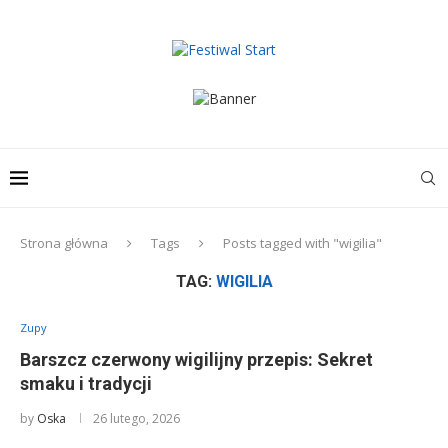
Strona główna
Tags
Posts tagged with "wigilia"
TAG:
WIGILIA
Zupy
Barszcz czerwony wigilijny przepis: Sekret
smaku i tradycji
by
Oska
26 lutego, 2026