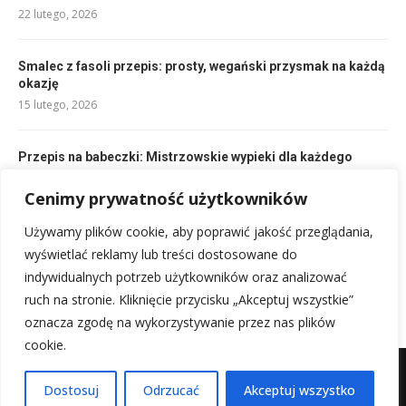
22 lutego, 2026
Smalec z fasoli przepis: prosty, wegański przysmak na każdą
okazję
15 lutego, 2026
Przepis na babeczki: Mistrzowskie wypieki dla każdego
14 lutego, 2026
Cenimy prywatność użytkowników
Bułki do burgerów przepis: Idealne domowe ciasto na
Używamy plików cookie, aby poprawić jakość przeglądania,
burgery
wyświetlać reklamy lub treści dostosowane do
14 lutego, 2026
indywidualnych potrzeb użytkowników oraz analizować
ruch na stronie. Kliknięcie przycisku „Akceptuj wszystkie”
oznacza zgodę na wykorzystywanie przez nas plików
cookie.
Mapa witryny
Kontakt z nami
Dostosuj
Odrzucać
Akceptuj wszystko
@2025 - Wszystkie prawa zastrzeżone.