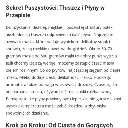
Sekret Puszystości: Tłuszcz i Płyny w
Przepisie
Do uzyskania idealnej, miękkiej i puszystej struktury bułek
niezbędne są tłuszcz i odpowiednia ilość płynu. Najczęściej
używam masła, które nadaje wypiekom delikatny smak i
sprawia, że są miękkie nawet na drugi dzień. Około 50-70
gramów masła na 500 gramów mąki to dobry punkt wyjścia.
Jeśli chcemy lżejszą wersję, możemy zastąpić część masła
olejem roślinnym. Co do płynów, najczęściej sięgam po ciepłe
mleko. Mleko dodaje ciastu delikatności i lekko słodkiego
aromatu, a także pomaga w aktywacji drożdży. Czasem, dla
przełamania smaku, używam też mieszanki mleka i wody.
Pamiętajcie, że płyny powinny być ciepłe, ale nie gorące – zbyt
wysoka temperatura może zabić drożdże, a zbyt niska
spowolnić ich działanie.
Krok po Kroku: Od Ciasta do Gorących