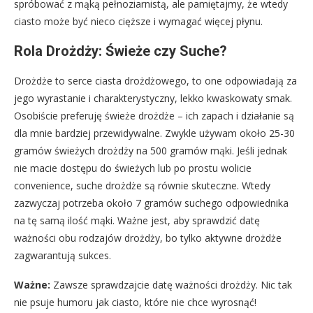
spróbować z mąką pełnoziarnistą, ale pamiętajmy, że wtedy
ciasto może być nieco cięższe i wymagać więcej płynu.
Rola Drożdży: Świeże czy Suche?
Drożdże to serce ciasta drożdżowego, to one odpowiadają za
jego wyrastanie i charakterystyczny, lekko kwaskowaty smak.
Osobiście preferuję świeże drożdże – ich zapach i działanie są
dla mnie bardziej przewidywalne. Zwykle używam około 25-30
gramów świeżych drożdży na 500 gramów mąki. Jeśli jednak
nie macie dostępu do świeżych lub po prostu wolicie
convenience, suche drożdże są równie skuteczne. Wtedy
zazwyczaj potrzeba około 7 gramów suchego odpowiednika
na tę samą ilość mąki. Ważne jest, aby sprawdzić datę
ważności obu rodzajów drożdży, bo tylko aktywne drożdże
zagwarantują sukces.
Ważne:
Zawsze sprawdzajcie datę ważności drożdży. Nic tak
nie psuje humoru jak ciasto, które nie chce wyrosnąć!