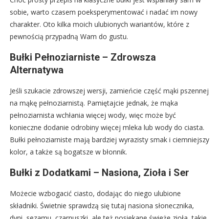
sobie, warto czasem poeksperymentować i nadać im nowy
charakter. Oto kilka moich ulubionych wariantów, które z
pewnością przypadną Wam do gustu.
Bułki Pełnoziarniste – Zdrowsza
Alternatywa
Jeśli szukacie zdrowszej wersji, zamieńcie część mąki pszennej
na mąkę pełnoziarnistą. Pamiętajcie jednak, że mąka
pełnoziarnista wchłania więcej wody, więc może być
konieczne dodanie odrobiny więcej mleka lub wody do ciasta.
Bułki pełnoziarniste mają bardziej wyrazisty smak i ciemniejszy
kolor, a także są bogatsze w błonnik.
Bułki z Dodatkami – Nasiona, Zioła i Ser
Możecie wzbogacić ciasto, dodając do niego ulubione
składniki. Świetnie sprawdzą się tutaj nasiona słonecznika,
dyni, sezamu, czarnuszki, ale też posiekane świeże zioła, takie