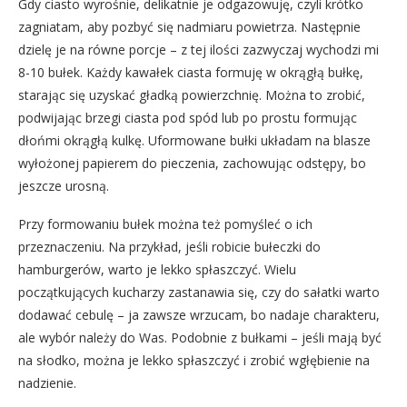
Gdy ciasto wyrośnie, delikatnie je odgazowuję, czyli krótko
zagniatam, aby pozbyć się nadmiaru powietrza. Następnie
dzielę je na równe porcje – z tej ilości zazwyczaj wychodzi mi
8-10 bułek. Każdy kawałek ciasta formuję w okrągłą bułkę,
starając się uzyskać gładką powierzchnię. Można to zrobić,
podwijając brzegi ciasta pod spód lub po prostu formując
dłońmi okrągłą kulkę. Uformowane bułki układam na blasze
wyłożonej papierem do pieczenia, zachowując odstępy, bo
jeszcze urosną.
Przy formowaniu bułek można też pomyśleć o ich
przeznaczeniu. Na przykład, jeśli robicie bułeczki do
hamburgerów, warto je lekko spłaszczyć. Wielu
początkujących kucharzy zastanawia się, czy do sałatki warto
dodawać cebulę – ja zawsze wrzucam, bo nadaje charakteru,
ale wybór należy do Was. Podobnie z bułkami – jeśli mają być
na słodko, można je lekko spłaszczyć i zrobić wgłębienie na
nadzienie.