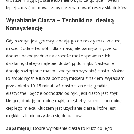
drożdże mogą być stare lub mleko było za gorące – wtedy
lepiej zacząć od nowa, żeby nie zmarnować reszty składników.
Wyrabianie Ciasta – Techniki na Idealną
Konsystencję
Gdy rozczyn jest gotowy, dodaję go do reszty mąki w dużej
misce. Dodaję też sól – dla smaku, ale pamiętajmy, że sól
dodana bezpośrednio na drożdże może spowolnić ich
działanie, dlatego najlepiej dodać ją do mąki. Następnie
dodaję roztopione masło i zaczynam wyrabiać ciasto. Można
to zrobić ręcznie lub za pomocą miksera z hakiem. Wyrabiam
przez około 10-15 minut, aż ciasto stanie się gładkie,
elastyczne i będzie odchodzić od ręki. Jeśli ciasto jest zbyt
klejące, dodaję odrobinę mąki, a jeśli zbyt suche – odrobinę
ciepłego mleka. Kluczem jest uzyskanie ciasta, które jest
miękkie, ale nie przykleja się do palców.
Zapamiętaj:
Dobre wyrobienie ciasta to klucz do jego