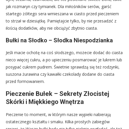
jak rozmaryn czy tymianek. Dla miłośników serów, garść
startego żółtego sera wmieszana w ciasto przed pieczeniem
to strzał w dziesiątkę. Pamiętajcie tylko, by nie przesadzić z
ilością dodatków, aby nie obciążyć zbytnio ciasta.
Bułki na Słodko – Słodka Niespodzianka
Jeśli macie ochotę na coś słodszego, możecie dodać do ciasta
nieco więcej cukru, a po upieczeniu posmarować je lukrem lub
posypać cukrem pudrem. Świetnie sprawdzą się też rodzynki,
suszona żurawina czy kawałki czekolady dodane do ciasta
przed formowaniem.
Pieczenie Bułek – Sekrety Złocistej
Skórki i Miękkiego Wnętrza
Pieczenie to moment, w którym nasze wypieki nabierają
ostatecznego kształtu i smaku. Kilka prostych zabiegów
sprawi, że Wasze bułki będą nie tylko pięknie wyglądać, ale też